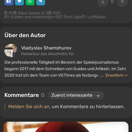
0
PC
Xbox Series X/S
PS5
Guides und Anleitungen 007 First Light
Leitfäden
Über den Autor
Vladyslav Shamshurov
Redakteur des Abschnitts für
Die professionelle Tätigkeit im Bereich der Spielejournalismus
begann 2017 mit dem Schreiben von Guides und Artikeln. Im Jahr
2020 trat ich dem Team von VGTimes als festangestellter Autor
...
Erweitern
bei. Seit 2022 bin ich Redakteur der Rubrik „Guides“ und arbeite
weiterhin als freiberuflicher Autor.
Kommentare
0
Melden Sie sich an
, um Kommentare zu hinterlassen.