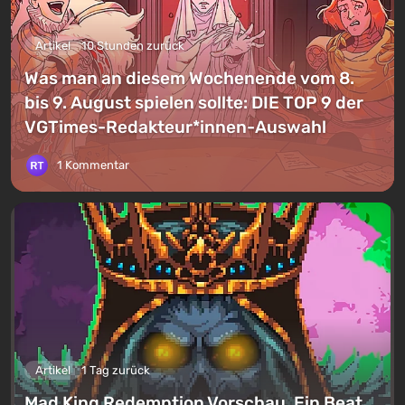
Artikel
10 Stunden zurück
Was man an diesem Wochenende vom 8.
bis 9. August spielen sollte: DIE TOP 9 der
VGTimes-Redakteur*innen-Auswahl
1 Kommentar
Artikel
1 Tag zurück
Mad King Redemption Vorschau. Ein Beat