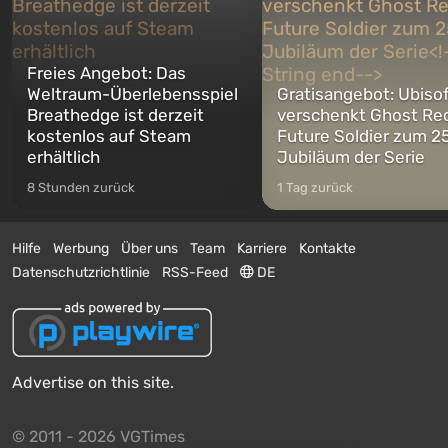
Freies Angebot: Das
Weltraum-Überlebensspiel
Gratisangebot: Ubiso
Breathedge ist derzeit
verschenkt Ghost Re
kostenlos auf Steam
Future Soldier zum 25
erhältlich
Jubiläum der Serie
8 Stunden zurück
1 Tag zurück
Hilfe
Werbung
Über uns
Team
Karriere
Kontakte
Datenschutzrichtlinie
RSS-Feed
DE
Advertise on this site.
© 2011 - 2026 VGTimes