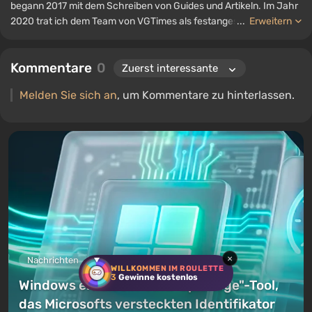
begann 2017 mit dem Schreiben von Guides und Artikeln. Im Jahr
2020 trat ich dem Team von VGTimes als festangestellter Autor
...
Erweitern
bei. Seit 2022 bin ich Redakteur der Rubrik „Guides“ und arbeite
weiterhin als freiberuflicher Autor.
Kommentare
0
Melden Sie sich an
, um Kommentare zu hinterlassen.
×
Nachrichten
3 Stunden zurück
WILLKOMMEN IM ROULETTE
3
Gewinne kostenlos
Windows erhält ein "Anti-Spionage"-Tool,
das Microsofts versteckten Identifikator