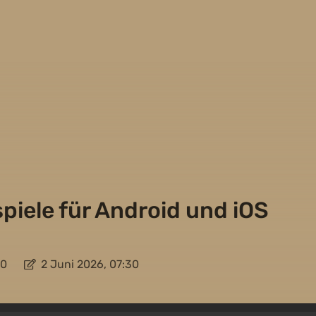
piele für Android und iOS
00
2 Juni 2026, 07:30