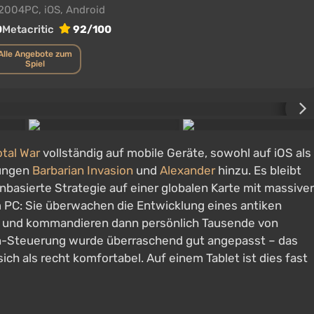
 2004
PC, iOS, Android
0
Metacritic
92/100
Alle Angebote zum
Spiel
tal War
vollständig auf mobile Geräte, sowohl auf iOS als
rungen
Barbarian Invasion
und
Alexander
hinzu. Es bleibt
enbasierte Strategie auf einer globalen Karte mit massive
 PC: Sie überwachen die Entwicklung eines antiken
t und kommandieren dann persönlich Tausende von
en-Steuerung wurde überraschend gut angepasst – das
h als recht komfortabel. Auf einem Tablet ist dies fast