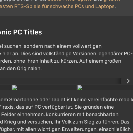
esten RTS-Spiele für schwache PCs und Laptops
.
nic PC Titles
el suchen, sondern nach einem vollwertigen
hier an. Dies sind vollständige Versionen legendärer PC-
urden, ohne ihren Inhalt zu kürzen. Auf einem großen
an den Originalen.
nem Smartphone oder Tablet ist keine vereinfachte mobil
axis, das auf PC verfügbar ist. Sie gründen eine
ere Felder einnehmen, konkurrieren mit benachbarten
d Krieg und versuchen, Ihr Volk zum Sieg zu führen. Das
fügbar, mit allen wichtigen Erweiterungen, einschließlich