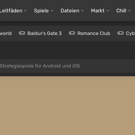
Leitfäden
Spiele
Dateien
Markt
Chill
world
Baldur's Gate 3
Romance Club
Cyb
Strategiespiele für Android und iOS