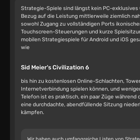
Strategie-Spiele sind längst kein PC-exklusive
Bezug auf die Leistung mittlerweile ziemlich na
sowohl Zugang zu vollständigen Ports ikonischer
Touchscreen-Steuerungen und kurze Spielsitzunge
mobilen Strategiespiele für Android und iOS ge
wie
Sid Meier's Civilization 6
bis hin zu kostenlosen Online-Schlachten, Tower
Internetverbindung spielen können, und weniger
Telefon ist es praktisch, ein paar Züge während 
eine durchdachte, abendfüllende Sitzung niede
kämpfen.
Wir haben auch umfangreiche Listen von Strateg