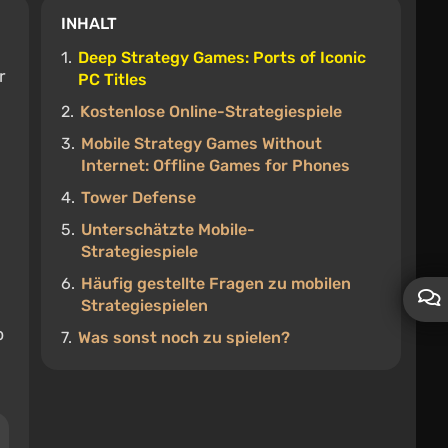
INHALT
1.
Deep Strategy Games: Ports of Iconic
r
PC Titles
2.
Kostenlose Online-Strategiespiele
3.
Mobile Strategy Games Without
Internet: Offline Games for Phones
4.
Tower Defense
5.
Unterschätzte Mobile-
Strategiespiele
6.
Häufig gestellte Fragen zu mobilen
Strategiespielen
p
7.
Was sonst noch zu spielen?