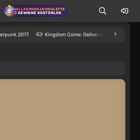
WILLKOMMEN IM ROULETTE
3
GEWINNE KOSTENLOS
erpunk 2077
Kingdom Come: Deliverance 2
S.T