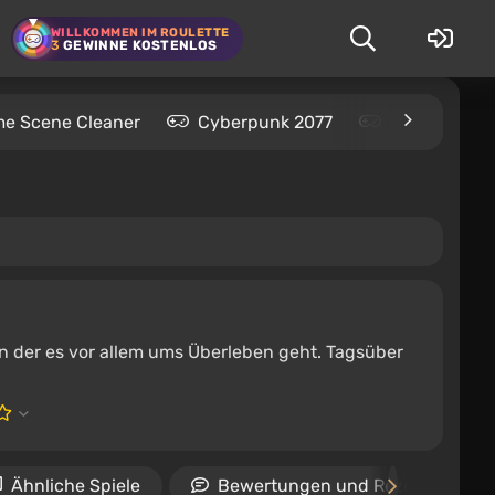
WILLKOMMEN IM ROULETTE
3
GEWINNE KOSTENLOS
me Scene Cleaner
Cyberpunk 2077
Kingdom Com
 in der es vor allem ums Überleben geht. Tagsüber
Ähnliche Spiele
Bewertungen und Rezensionen