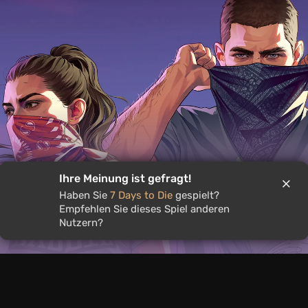
Ihre Meinung ist gefragt!
Haben Sie
7 Days to Die
gespielt?
Empfehlen Sie dieses Spiel anderen
weiterte GTA 6-Präsentation an
Nutzern?