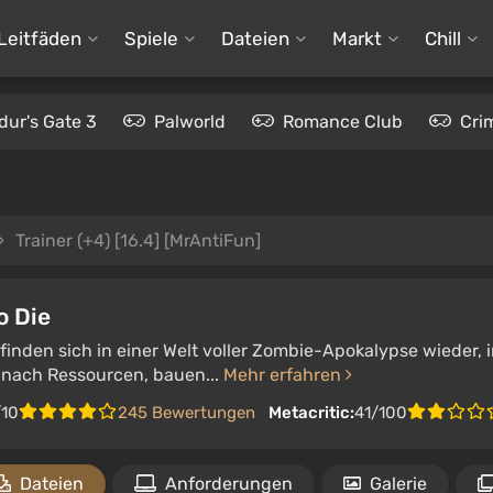
Leitfäden
Spiele
Dateien
Markt
Chill
dur's Gate 3
Palworld
Romance Club
Cri
Trainer (+4) [16.4] [MrAntiFun]
o Die
 finden sich in einer Welt voller Zombie-Apokalypse wieder,
 nach Ressourcen, bauen...
Mehr erfahren
/10
245 Bewertungen
Metacritic:
41/100
Dateien
Anforderungen
Galerie