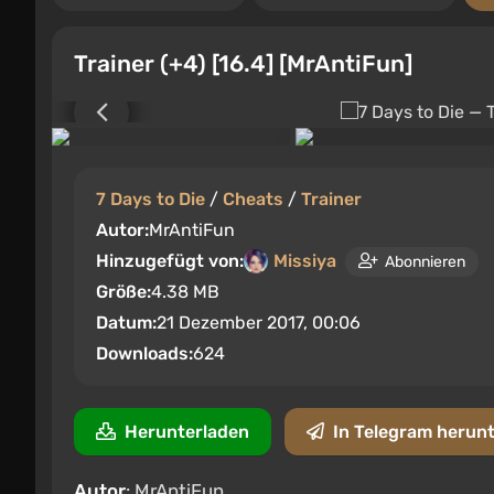
Trainer (+4) [16.4] [MrAntiFun]
7 Days to Die
/
Cheats
/
Trainer
Autor:
MrAntiFun
Hinzugefügt von:
Missiya
Abonnieren
Größe:
4.38 MB
Datum:
21 Dezember 2017, 00:06
Downloads:
624
Herunterladen
In Telegram herun
Autor
: MrAntiFun