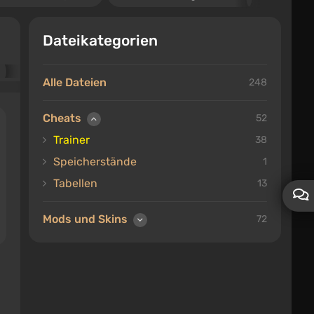
Dateikategorien
Alle Dateien
248
Cheats
52
Trainer
38
Speicherstände
1
Tabellen
13
Mods und Skins
72