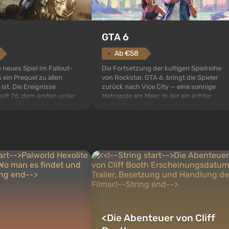
GTA 6
Ab €58
Die Fortsetzung der kultigen Spielreihe
n neues Spiel im Fallout-
von Rockstar, GTA 6, bringt die Spieler
 ein Prequel zu allen
zurück nach Vice City — eine sonnige
 ist. Die Ereignisse
Metropole am Meer, in der ein echter
ult 76, dem ersten unter
Actionfilm im Stil der besten Mafia-Filme
s sollte laut den Plänen
spielt. Im Mittelpunkt stehen Lucia und
pezialisten das erste sein,
Jason — ein Verbrecherpaar, das in
 Abwurf von Atombomben
ernsthafte Schwierigkeiten g...
ffnet wird. De...
<
Die Abenteuer von Cliff