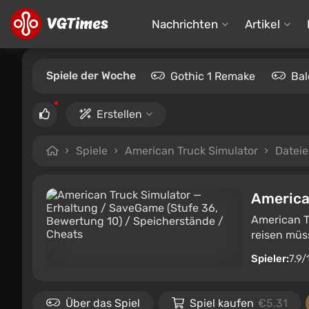
Nachrichten
Artikel
Spiele der Woche
Gothic 1 Remake
Bal
Erstellen
Spiele
American Truck Simulator
Datei
America
American T
reisen müss
Spieler:
7.9/
Über das Spiel
Spiel kaufen
€5.31