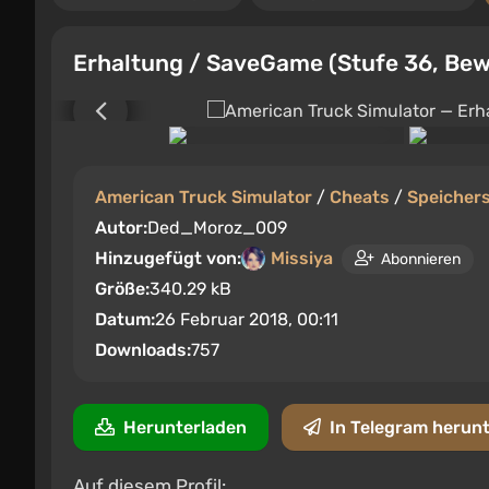
Erhaltung / SaveGame (Stufe 36, Bew
American Truck Simulator
/
Cheats
/
Speicher
Autor:
Ded_Moroz_009
Hinzugefügt von:
Missiya
Abonnieren
Größe:
340.29 kB
Datum:
26 Februar 2018, 00:11
Downloads:
757
Herunterladen
In Telegram herun
Auf diesem Profil: