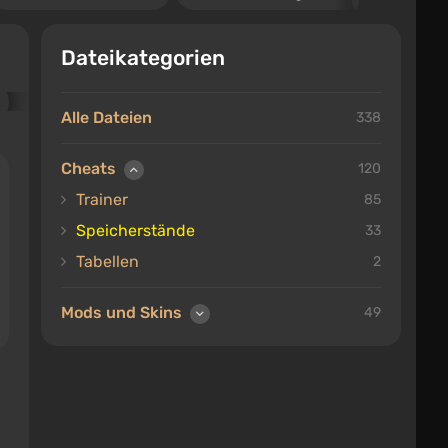
Dateikategorien
Alle Dateien
338
Cheats
120
Trainer
85
Speicherstände
33
Tabellen
2
Mods und Skins
49