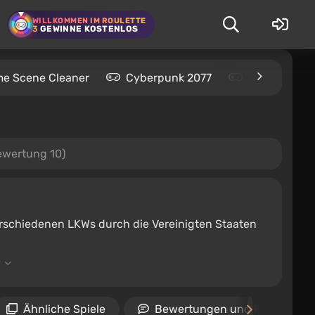
WILLKOMMEN IM ROULETTE
3
GEWINNE KOSTENLOS
me Scene Cleaner
Cyberpunk 2077
Kingdom Com
ewertung 10)
verschiedenen LKWs durch die Vereinigten Staaten
Ähnliche Spiele
Bewertungen und Rezension