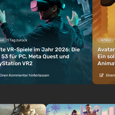
kel
1 Tag zurück
Artikel
te VR-Spiele im Jahr 2026: Die
Avatar
 53 für PC, Meta Quest und
Ein so
yStation VR2
Animat
Einen Kommentar hinterlassen
Einen