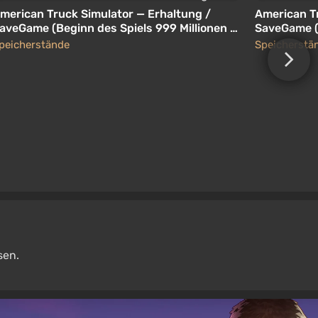
merican Truck Simulator — Erhaltung /
American T
aveGame (Beginn des Spiels 999 Millionen +
SaveGame (9
6 Level)
Garagen)
peicherstände
Speicherstä
sen.