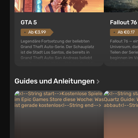
GTA 5
Fallout 76
Ab €3.99
Ab €0.17
Legendäre Fortsetzung der beliebten
Fallout 76 — ei
Grand Theft Auto-Serie. Der Schauplatz
Universum, das
ist die Stadt Los Santos, die bereits in
Teilen der Serie
Grand Theft Auto: San Andreas beliebt
beginnen im Va
war. Zum ersten Mal erzählt das Spiel die
den gebauten. E
Geschichte von gleich drei Charakteren:
der Vault-Tec-S
Michael, Trevor und Franklin, zwischen
das nach dem
Guides und Anleitungen
denen Sie jederzeit...
auf Amerika geö