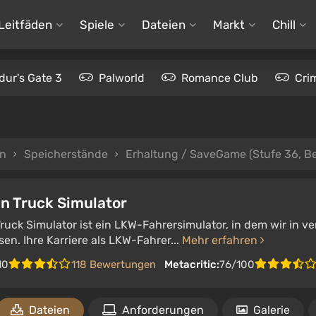
Leitfäden
Spiele
Dateien
Markt
Chill
dur's Gate 3
Palworld
Romance Club
Cri
en
Speicherstände
Erhaltung / SaveGame (Stufe 36, B
n Truck Simulator
ruck Simulator ist ein LKW-Fahrersimulator, in dem wir in 
en. Ihre Karriere als LKW-Fahrer...
Mehr erfahren
10
118 Bewertungen
Metacritic:
76/100
Dateien
Anforderungen
Galerie