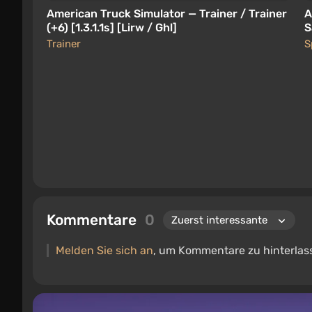
American Truck Simulator — Trainer / Trainer
A
(+6) [1.3.1.1s] [Lirw / Ghl]
S
3
Trainer
S
Kommentare
0
Melden Sie sich an
, um Kommentare zu hinterlas