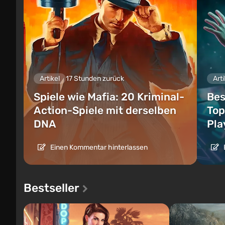
Artikel
17 Stunden zurück
Arti
Spiele wie Mafia: 20 Kriminal-
Bes
Action-Spiele mit derselben
Top
DNA
Pla
Einen Kommentar hinterlassen
Bestseller