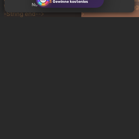
3
Gewinne kostenlos
Nutzern?
Kostenlose Spiele im Epic
Palworld Hexolite Qua
Games Store diese Woche:
Guide: Wo man es fin
Was ist gerade kostenlos
und abbaut
14 Stunden zurück
14 Stunden zurück
Neue Tests jede Woche
Quiz: You are Skynet.
Quiz: Welcher Charakt
Initiate Judgment Day and
dem Romance Club bi