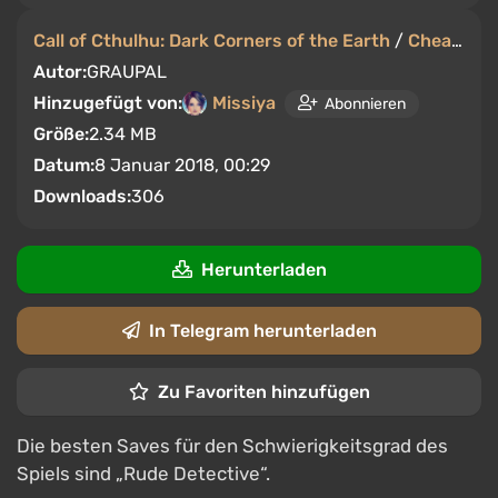
Call of Cthulhu: Dark Corners of the Earth
/
Cheats
/
S
Autor:
GRAUPAL
Hinzugefügt von:
Missiya
Abonnieren
Größe:
2.34 MB
Datum:
8 Januar 2018, 00:29
Downloads:
306
Herunterladen
In Telegram herunterladen
Zu Favoriten hinzufügen
Die besten Saves für den Schwierigkeitsgrad des
Spiels sind „Rude Detective“.