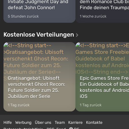
Initiate Judgment Day and
dem Romance Club bi
defeat John Connor!
Finde deinen Traumpa
5 Stunden zurück
1 Woche zurück
Kostenlose Verteilungen
Gratisangebot: Ubisoft
Epic Games Store Fre
verschenkt Ghost Recon:
Ein Guidebook of Bab
Future Soldier zum 25.
kostenlos auf Androi
Jubiläum der Serie
iOS
1 Tag zurück
1 Tag zurück
Hilfe
Werbung
Über uns
Team
Karriere
Kontakte