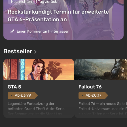
Nachrichten
1 Tag zurück
Rockstar kündigt Termin für erweiterte
GTA 6-Präsentation an
Einen Kommentar hinterlassen
Bestseller
GTA 5
Fallout 76
Ab €3.99
Ab €0.17
Legendäre Fortsetzung der
Fallout 76 — ein neues Spiel
beliebten Grand Theft Auto-Serie.
Fallout-Universum, das ein 
Der Schauplatz ist die Stadt Los
zu allen Teilen der Serie ist. 
Santos, die bereits in Grand Theft
Ereignisse beginnen im Vaul
Auto: San Andreas beliebt war. Zum
dem ersten unter den gebau