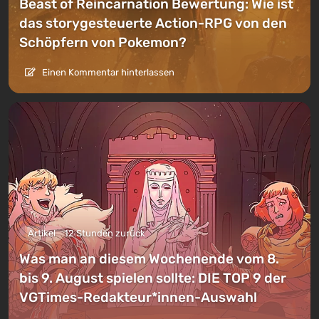
Beast of Reincarnation Bewertung: Wie ist
das storygesteuerte Action-RPG von den
Schöpfern von Pokemon?
Einen Kommentar hinterlassen
Artikel
12 Stunden zurück
Was man an diesem Wochenende vom 8.
bis 9. August spielen sollte: DIE TOP 9 der
VGTimes-Redakteur*innen-Auswahl