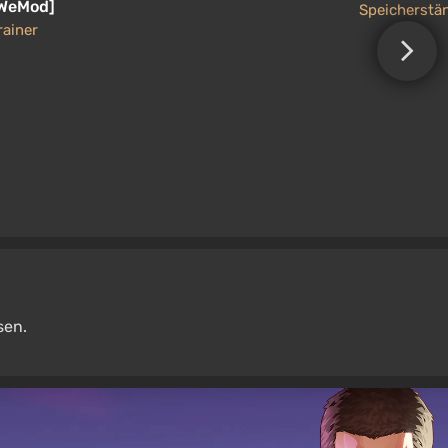
WeMod]
Speicherstä
rainer
sen.