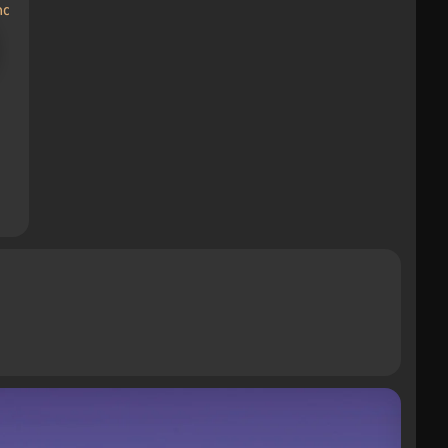
nde
Celeste — Trainer (+4)
Trainer