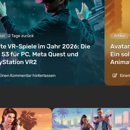
kel
2 Tage zurück
Artikel
te VR-Spiele im Jahr 2026: Die
Avatar
 53 für PC, Meta Quest und
Ein so
yStation VR2
Animat
Einen Kommentar hinterlassen
Einen