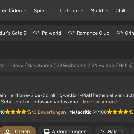
Leitfäden
Spiele
Dateien
Markt
Chill
dur's Gate 3
Palworld
Romance Club
Cri
de
Save / SaveGame (199 Erdbeeren / 24 Herzen / Retro)
t ein Hardcore-Side-Scrolling-Action-Plattformspiel vom Sch
e Schauplätze umfassen verlassene...
Mehr erfahren
/10
16 Bewertungen
Metacritic:
91/100
Dateien
Anforderungen
Galerie