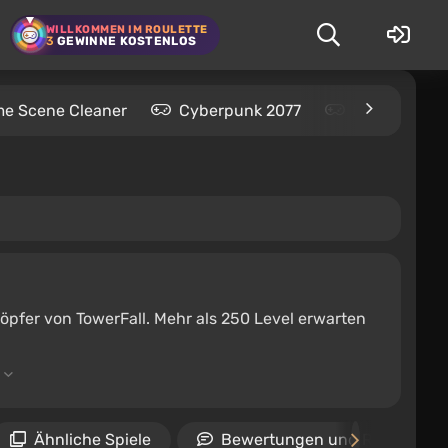
WILLKOMMEN IM ROULETTE
3
GEWINNE KOSTENLOS
me Scene Cleaner
Cyberpunk 2077
Kingdom Com
öpfer von TowerFall. Mehr als 250 Level erwarten
Ähnliche Spiele
Bewertungen und Rezension