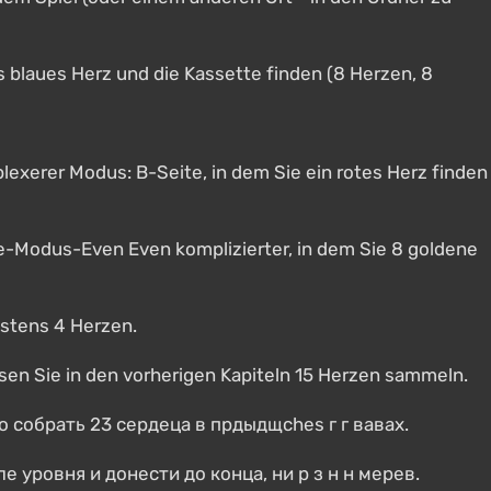
s blaues Herz und die Kassette finden (8 Herzen, 8
plexerer Modus: B-Seite, in dem Sie ein rotes Herz finden
de-Modus-Even Even komplizierter, in dem Sie 8 goldene
estens 4 Herzen.
ssen Sie in den vorherigen Kapiteln 15 Herzen sammeln.
но собрать 23 сердеца в прдыдщches г г вавах.
е уровня и донести до конца, ни р з н н мерев.