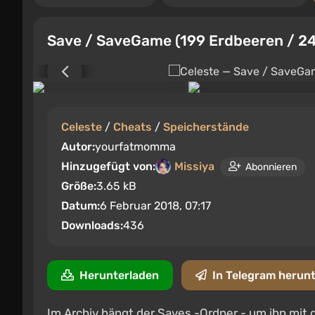
Save / SaveGame (199 Erdbeeren / 24
Celeste
/
Cheats
/
Speicherstände
Autor:
yourfatmomma
Hinzugefügt von:
Missiya
Abonnieren
Größe:
3.65 kB
Datum:
6 Februar 2018, 07:17
Downloads:
436
Herunterladen
In Telegram herun
Im Archiv hängt der Saves -Ordner - um ihn mit 