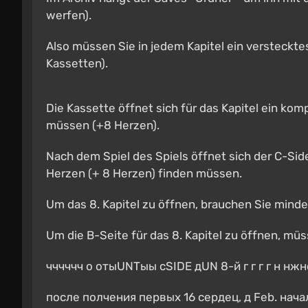
werfen).
Also müssen Sie in jedem Kapitel ein versteckte
Kassetten).
Die Kassette öffnet sich für das Kapitel ein kom
müssen (+8 Herzen).
Nach dem Spiel des Spiels öffnet sich der C-Si
Herzen (+ 8 Herzen) finden müssen.
Um das 8. Kapitel zu öffnen, brauchen Sie mind
Um die B-Seite für das 8. Kapitel zu öffnen, mü
чччччч о отыUNTыы сSIDE дUN 8-й г г г г н нж
после полчения первых 16 сердец, д Feb. начал