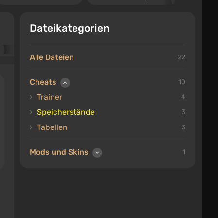
Dateikategorien
Alle Dateien
22
Cheats
10
Trainer
4
Speicherstände
3
Tabellen
3
Mods und Skins
1