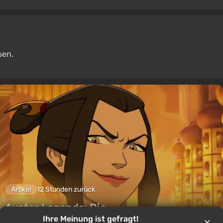
sen.
Artikel
12 Stunden zurück
Avatar Legends: Die
Ihre Meinung ist gefragt!
Kampfspielbewertung. Ein solides