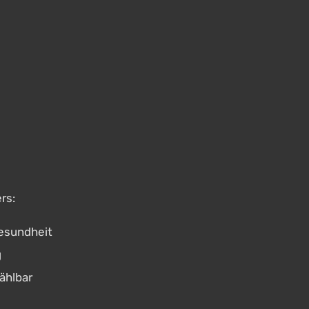
rs:
esundheit
g
ählbar