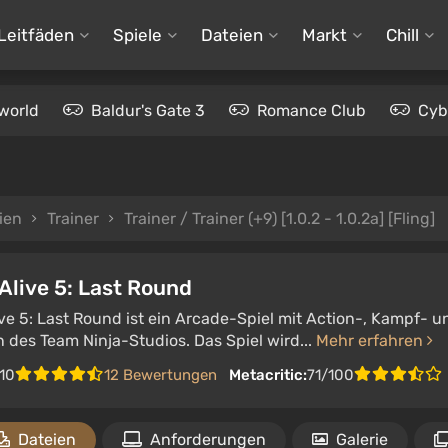
Leitfäden
Spiele
Dateien
Markt
Chill
world
Baldur's Gate 3
Romance Club
Cyb
ien
Trainer
Trainer / Trainer (+9) [1.0.2 - 1.0.2a] [Fling]
Alive 5: Last Round
ive 5: Last Round ist ein Arcade-Spiel mit Action-, Kampf-
 des Team Ninja-Studios. Das Spiel wird...
Mehr erfahren
/10
12 Bewertungen
Metacritic:
71/100
Dateien
Anforderungen
Galerie