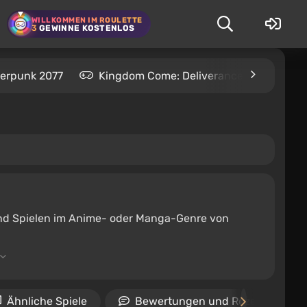
WILLKOMMEN IM ROULETTE
3
GEWINNE KOSTENLOS
erpunk 2077
Kingdom Come: Deliverance 2
S.T
 und Spielen im Anime- oder Manga-Genre von
Ähnliche Spiele
Bewertungen und Rezensionen