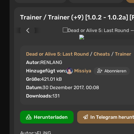
Trainer / Trainer (+9) [1.0.2 - 1.0.2a] [
Dead or Alive 5: Last Round
/
Cheats
/
Trainer
Autor:
RENLANG
Hinzugefügt von:
Missiya
Abonnieren
Größe:
421.01 kB
Datum:
30 Dezember 2017, 00:08
Downloads:
131
Herunterladen
In Telegram herun
Autor:>FLiNG