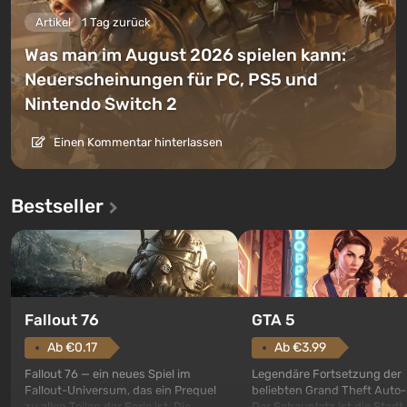
Artikel
1 Tag zurück
Was man im August 2026 spielen kann:
Neuerscheinungen für PC, PS5 und
Nintendo Switch 2
Einen Kommentar hinterlassen
Bestseller
GTA 5
Fallout 76
Ab €3.99
Ab €0.17
Legendäre Fortsetzung der
Fallout 76 — ein neues Spiel im
beliebten Grand Theft Auto-
Fallout-Universum, das ein Prequel
Der Schauplatz ist die Stadt
zu allen Teilen der Serie ist. Die