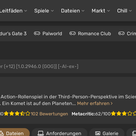
Leitfäden
Spiele
Dateien
Markt
Chill
dur's Gate 3
Palworld
Romance Club
Cri
r (+12) [1.0.2946.0 (GOG)] [-Al-ex-]
 Action-Rollenspiel in der Third-Person-Perspektive im Sci
 Ein Komet ist auf den Planeten...
Mehr erfahren
10
102 Bewertungen
Metacritic:
62/100
Dateien
Anforderungen
Galerie