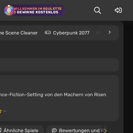
WILLKOMMEN IM ROULETTE
3
GEWINNE KOSTENLOS
me Scene Cleaner
Cyberpunk 2077
Kingdom Com
ence-Fiction-Setting von den Machern von Risen
Ähnliche Spiele
Bewertungen und Rezensionen