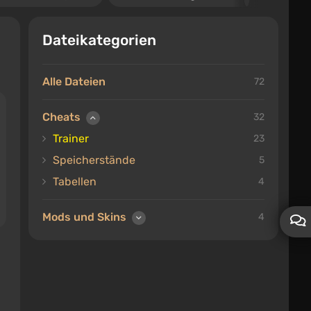
Dateikategorien
Alle Dateien
72
Cheats
32
Trainer
23
Speicherstände
5
Tabellen
4
Mods und Skins
4