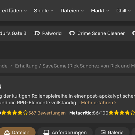
Leitfäden
Spiele
Dateien
Markt
Chill
dur's Gate 3
Palworld
Crime Scene Cleaner
nde
Erhaltung / SaveGame (Rick Sanchez von Rick und M
4
 der kultigen Rollenspielreihe in einer post-apokalyptisch
nd die RPG-Elemente vollständig...
Mehr erfahren
0
567 Bewertungen
Metacritic:
86/100
Dateien
Anforderungen
Galerie