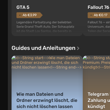
GTA 5
Fallout 76
Ab €3.99
Ab €0.17
Legendäre Fortsetzung der beliebten
Fallout 76 — ei
Serie Grand Theft Auto. Der Schauplatz
Universum, das
ist die Stadt Los Santos, die bereits in
Teilen der Serie
Grand Theft Auto: San Andreas beliebt
beginnen im Va
war. Zum ersten Mal erzählt das Spiel die
den gebauten. E
Geschichte von drei Charakteren:
der Vault-Tec-S
Guides und Anleitungen
Michael, Trevor und Franklin, zwischen
das nach dem
denen Sie jederzeit wechse...
auf Amerika geö
Wie man Dateien und
Telegram 
Ordner erzwingt löscht, die
Zahlung 
sich nicht löschen lassen
kündigt