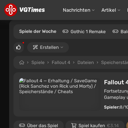
Nachrichten
Artikel
Spiele der Woche
Gothic 1 Remake
Bal
Erstellen
Spiele
Fallout 4
Dateien
Speicherstä
Fallout 
Fortsetzung
Gameplay u
Spieler:
8/1
Über das Spiel
Spiel kaufen
€3.14