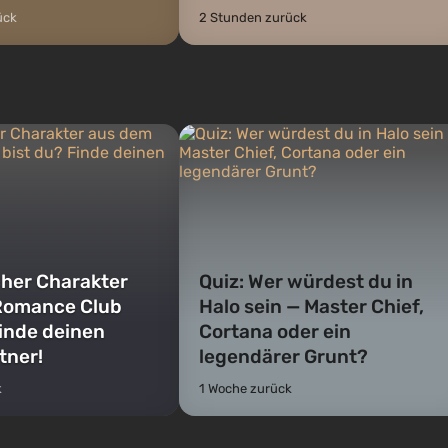
ück
2 Stunden zurück
cher Charakter
Quiz: Wer würdest du in
Romance Club
Halo sein — Master Chief,
Finde deinen
Cortana oder ein
tner!
legendärer Grunt?
k
1 Woche zurück