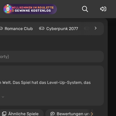
WILLKOMMEN IM ROULETTE
3
GEWINNE KOSTENLOS
Romance Club
Cyberpunk 2077
Kingdom Com
orty)
en Welt. Das Spiel hat das Level-Up-System, das
Ähnliche Spiele
Bewertungen und Rezensione