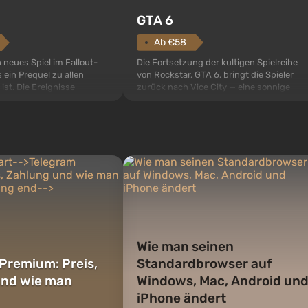
GTA 6
Ab €58
Die Fortsetzung der kultigen Spielreihe
n neues Spiel im Fallout-
von Rockstar, GTA 6, bringt die Spieler
 ein Prequel zu allen
zurück nach Vice City — eine sonnige
 ist. Die Ereignisse
Metropole am Meer, in der sich ein echter
ult 76, dem ersten unter
Actionfilm im Stil der besten Mafia-Filme
s sollte laut den Plänen
abspielt. Im Mittelpunkt stehen Lucia und
pezialisten das erste sein,
Jason — ein Verbrecherpaar, das in
 Abwurf von Atombomben
ernsthafte Schwierigk...
ffnet wird. De...
Wie man seinen
Premium: Preis,
Standardbrowser auf
und wie man
Windows, Mac, Android un
iPhone ändert