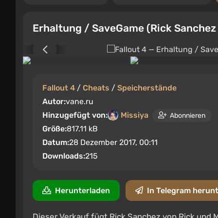
Erhaltung / SaveGame (Rick Sanchez 
Fallout 4
/
Cheats
/
Speicherstände
Autor:
vane.ru
Hinzugefügt von:
Missiya
Abonnieren
Größe:
817.11 kB
Datum:
28 Dezember 2017, 00:11
Downloads:
215
Herunterladen
In Telegram herun
Dieser Verkauf fügt Rick Sanchez von Rick und 