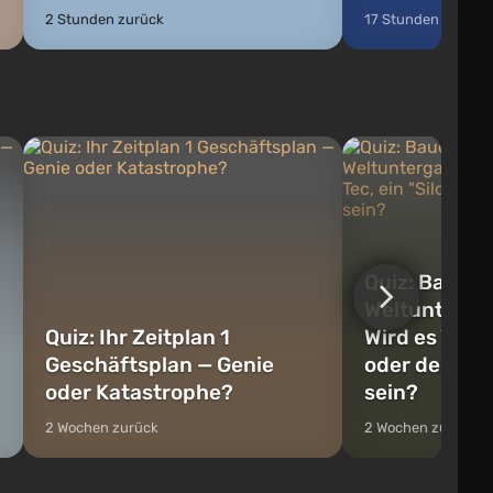
2 Stunden zurück
17 Stunden zurück
Quiz: Baue e
Weltunterga
Quiz: Ihr Zeitplan 1
Wird es Vault
Geschäftsplan — Genie
oder dein T
oder Katastrophe?
sein?
2 Wochen zurück
2 Wochen zurück