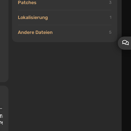
Patches
3
Lokalisierung
1
Andere Dateien
5
Trainer / Trainer (+20) [1.0 -
ing]