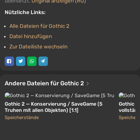
übersetzt.
Original anzeigen (RU)
Nützliche Links:
Alle Dateien für Gothic 2
Datei hinzufügen
Zur Dateiliste wechseln
Andere Dateien für Gothic 2
Gothic 2 — Konservierung / SaveGame (5
Gothic 2
Truhen mit allen Objekten) [1.1]
vollstän
Speicherstände
Speicher