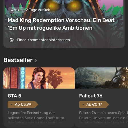
Artikel
2 Tage zurück
Mad King Redemption Vorschau. Ein Beat
’Em Up mit roguelike Ambitionen
Einen Kommentar hinterlassen
Bestseller
GTA 5
Fallout 76
Ab €3.99
Ab €0.17
Legendäre Fortsetzung der
Fallout 76 — ein neues Spiel
beliebten Serie Grand Theft Auto.
Fallout-Universum, das ein 
Der Schauplatz ist die Stadt Los
zu allen Teilen der Serie ist. 