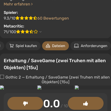
Mehr erfahren
Spieler:
9.3/10
60 Bewertungen
Metacritic:
71/100
l
Spiel kaufen
Dateien
Anforderungen
Erhaltung / SaveGame (zwei Truhen mit allen
Objekten) [15u]
0.0
/ 10