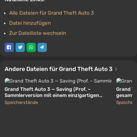
Alle Dateien für Grand Theft Auto 3
Datei hinzufügen
Zur Dateiliste wechseln
Andere Dateien für Grand Theft Auto 3
Grand Theft Auto 3 — Saving (Prof. –
Grand Th
Sammlerversion mit einem einzigartigen
gesamtes
Auto, 100 % Fertigstellung) [Android]
[Android
Speicherstände
Speicher