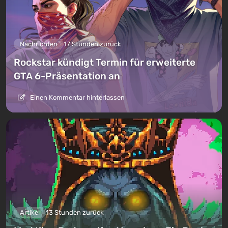
Nachrichten
17 Stunden zurück
Rockstar kündigt Termin für erweiterte
GTA 6-Präsentation an
Einen Kommentar hinterlassen
Artikel
13 Stunden zurück