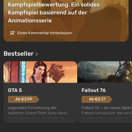
Kampfspielbewertung. Ein solides
Kampfspiel basierend auf der
Animationsserie
Einen Kommentar hinterlassen
Bestseller
GTA 5
Fallout 76
Ab €3.99
Ab €0.17
Legendäre Fortsetzung der
Fallout 76 — ein neues Spiel
beliebten Grand Theft Auto-Serie.
Fallout-Universum, das ein 
Der Schauplatz ist die Stadt Los
zu allen Teilen der Serie ist. 
Santos, die bereits in Grand Theft
Ereignisse beginnen im Vaul
Auto: San Andreas beliebt war. Zum
dem ersten unter den gebau