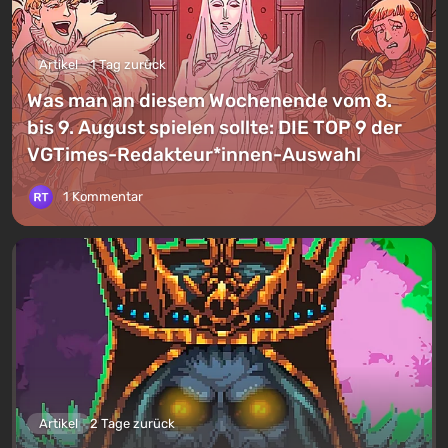
Artikel
1 Tag zurück
Was man an diesem Wochenende vom 8.
bis 9. August spielen sollte: DIE TOP 9 der
VGTimes-Redakteur*innen-Auswahl
1 Kommentar
Artikel
2 Tage zurück