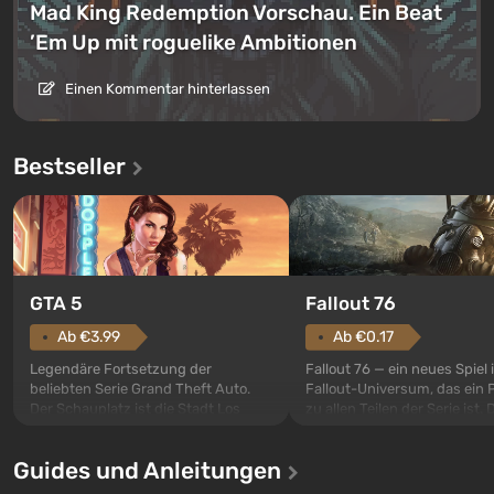
Mad King Redemption Vorschau. Ein Beat
’Em Up mit roguelike Ambitionen
Einen Kommentar hinterlassen
Bestseller
GTA 5
Fallout 76
Ab €3.99
Ab €0.17
Legendäre Fortsetzung der
Fallout 76 — ein neues Spiel
beliebten Serie Grand Theft Auto.
Fallout-Universum, das ein 
Der Schauplatz ist die Stadt Los
zu allen Teilen der Serie ist. 
Santos, die bereits in Grand Theft
Ereignisse beginnen im Vaul
Auto: San Andreas beliebt war. Zum
dem ersten unter den gebau
Guides und Anleitungen
ersten Mal erzählt das Spiel die
sollte laut den Plänen der Va
Geschichte von drei Charakteren:
Spezialisten das erste sein, 