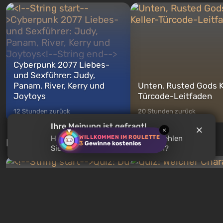
Michael, Trevor und Franklin,
nach dem Abwurf von Ato
zwischen denen Sie jederzeit
auf Amerika geöffnet wird. De
wechse...
Cyberpunk 2077 Liebes-
und Sexführer: Judy,
Panam, River, Kerry und
Unten, Rusted Gods K
Joytoys
Türcode-Leitfaden
12 Stunden zurück
20 Stunden zurück
Ihre Meinung ist gefragt!
×
WILLKOMMEN IM ROULETTE
Haben Sie
Gravel
gespielt? Empfehlen
Neue Tests jede Woche
3
Gewinne kostenlos
Sie dieses Spiel anderen Nutzern?