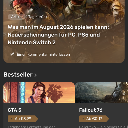
Artikel
1 Tag zurück
Was man im August 2026 spielen kann:
Neuerscheinungen für PC, PS5 und
Nintendo Switch 2
Einen Kommentar hinterlassen
Bestseller
GTA 5
Fallout 76
Ab €3.99
Ab €0.17
Legendäre Fortsetzung der
Fallout 76 — ein neues Spiel