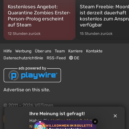
Kostenloses Angebot:
Steam Freebie: Moonl
Quarantine Zombies Erster-
ist derzeit dauerhaft
Person-Prolog erscheint
kostenlos zum Anspr
auf Steam
verfügbar
12 Stunden zurück
15 Stunden zurück
Hilfe
Werbung
Über uns
Team
Karriere
Kontakte
Datenschutzrichtlinie
RSS-Feed
DE
Advertise on this site.
© 2011 - 2026 VGTimes
Ihre Meinung ist gefragt!
Vollständige Version
Haben Sie
Hotline Miami 2: Wrong
×
WILLKOMMEN IM ROULETTE
Number
gespielt? Empfehlen Sie