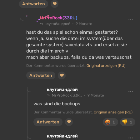
Antworten
MrProRock(33RU)
клутойандлей
9 Monate
hast du das spiel schon einmal gestartet?
wenn ja, suche die datei im system(über das
gesamte system) savedata.vfs und ersetze sie
durch die im archiv
mach aber backups, falls du da was vertauschst
Der Kommentar wurde übersetzt.
Original anzeigen (RU)
Antworten
клутойандлей
MrProRock(33RU)
9 Monate
was sind die backups
Der Kommentar wurde übersetzt.
Original anzeigen (RU)
Antworten
1
1
клутойандлей