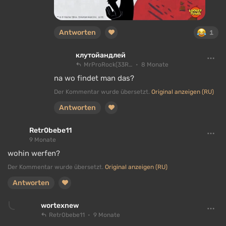
Antworten
1
клутойандлей
MrProRock(33RU)
8 Monate
na wo findet man das?
Der Kommentar wurde übersetzt.
Original anzeigen (RU)
Antworten
Retr0bebe11
9 Monate
wohin werfen?
Der Kommentar wurde übersetzt.
Original anzeigen (RU)
Antworten
wortexnew
Retr0bebe11
9 Monate