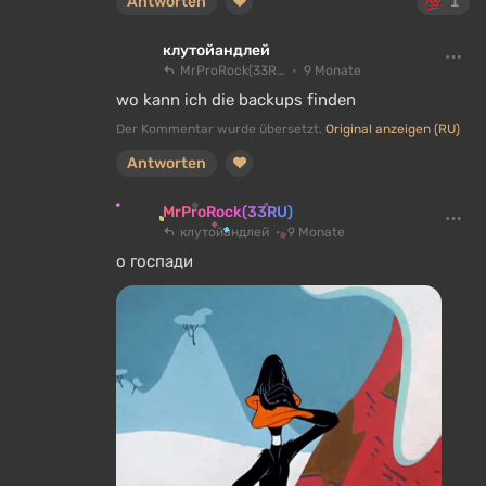
Antworten
1
клутойандлей
MrProRock(33RU)
9 Monate
wo kann ich die backups finden
Der Kommentar wurde übersetzt.
Original anzeigen (RU)
Antworten
MrProRock(33RU)
клутойандлей
9 Monate
о госпади