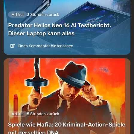
Artikel
3 Stunden zurück
Predator Helios Neo 16 AI Testbericht.
Dieser Laptop kann alles
Einen Kommentar hinterlassen
Artikel
5 Stunden zurück
Spiele wie Mafia: 20 Kriminal-Action-Spiele
mit derselben DNA