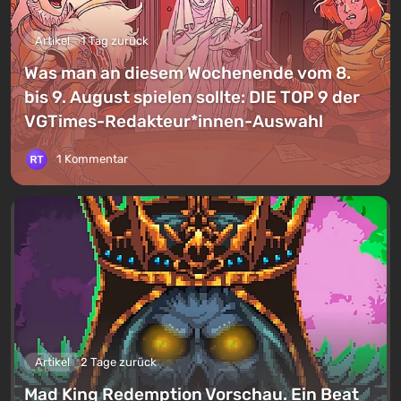
Artikel
1 Tag zurück
Was man an diesem Wochenende vom 8.
bis 9. August spielen sollte: DIE TOP 9 der
VGTimes-Redakteur*innen-Auswahl
1 Kommentar
Artikel
2 Tage zurück
Mad King Redemption Vorschau. Ein Beat