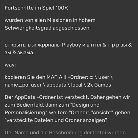
Fortschritte im Spiel 100%
wurden von allen Missionen in hohem
Schwierigkeitsgrad abgeschlossen!
открыты в ж жррналы Playboy и в п пл & п р р зы &
зы & зызыа.
way:
kopieren Sie den MAFIA II -Ordner: с: \ user \
name_pol user \ appdata \ local \ 2k Games
Der AppData -Ordner ist versteckt. Daher gehen wir
zum Bedienfeld, dann zum "Design und
Personalisierung", weitere "Ordner", "Ansicht", geben
"versteckte Dateien und Ordner anzeigen".
Der Name und die Beschreibung der Datei wurden