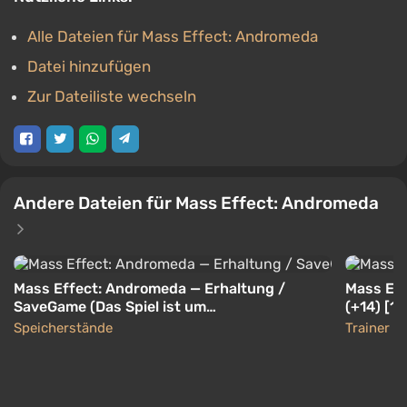
Alle Dateien für Mass Effect: Andromeda
Datei hinzufügen
Zur Dateiliste wechseln
Andere Dateien für Mass Effect: Andromeda
Mass Effect: Andromeda — Erhaltung /
Mass Eff
SaveGame (Das Spiel ist um
(+14) [1.
61%abgeschlossen, Sarah Ryder, Head 10, Ur.
Speicherstände
Trainer
33)