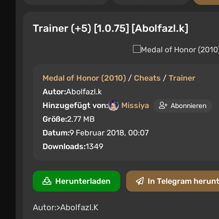
Trainer (+5) [1.0.75] [Abolfazl.k]
Medal of Honor (2010)
/
Cheats
/
Trainer
Autor:
Abolfazl.k
Hinzugefügt von:
Missiya
Abonnieren
Größe:
2.77 MB
Datum:
9 Februar 2018, 00:07
Downloads:
1349
Herunterladen
In Telegram herun
Autor:>Abolfazl.K