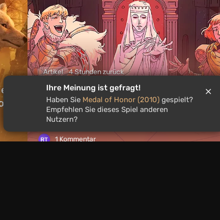
Artikel
4 Stunden zurück
Ihre Meinung ist gefragt!
ie
Was man an diesem Wochenende vom
Haben Sie
Medal of Honor (2010)
gespielt?
on
bis 9. August spielen sollte: DIE TOP 
Empfehlen Sie dieses Spiel anderen
der VGTimes-Redakteur*innen-Aus
Nutzern?
1 Kommentar