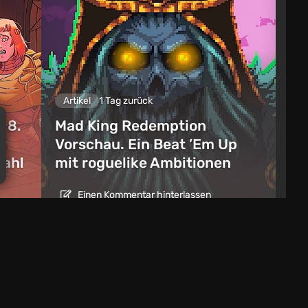
Artikel
1 Tag zurück
 8.
Mad King Redemption
9
Vorschau. Ein Beat ’Em Up
wahl
mit roguelike Ambitionen
Einen Kommentar hinterlassen