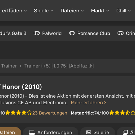
Leitfäden
Spiele
Dateien
Markt
Chill
dur's Gate 3
Palworld
Romance Club
Cri
Trainer
Trainer (+5) [1.0.75] [Abolfazl.k]
f Honor (2010)
nor (2010) - Dies ist eine Aktion mit der ersten Ansicht, m
Illusions CE AB und Electronic...
Mehr erfahren
/10
23 Bewertungen
Metacritic:
74/100
Dateien
Anforderungen
Galerie
Äh