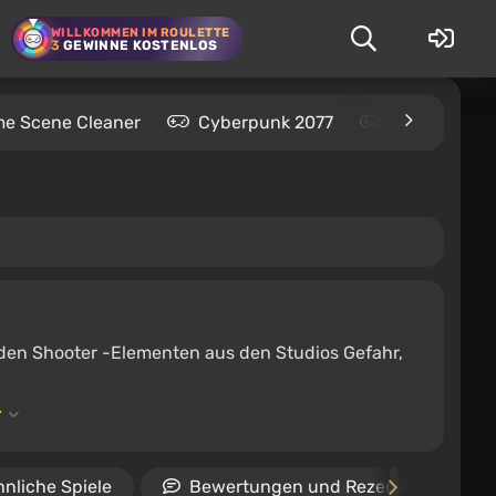
WILLKOMMEN IM ROULETTE
3
GEWINNE KOSTENLOS
me Scene Cleaner
Cyberpunk 2077
Kingdom Com
it den Shooter -Elementen aus den Studios Gefahr,
nliche Spiele
Bewertungen und Rezensionen