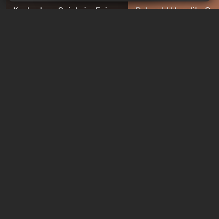
Kostenlose Spiele im Epic
Palworld Hexolite Qua
Games Store diese Woche:
Guide: Wo man es fin
Was ist gerade kostenlos
und abbaut
12 Stunden zurück
12 Stunden zurück
Neue Tests jede Woche
Quiz: Skynet is already
Quiz: Welcher Charakt
here. Can you win the war
dem Romance Club bi
against John Connor?
Finde deinen Traumpa
gerade eben
6 Tage zurück