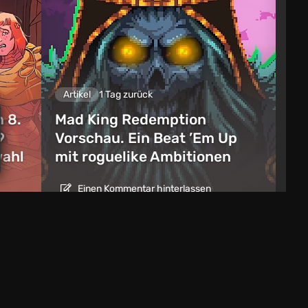
Artikel
1 Tag zurück
 8.
Mad King Redemption
9
Vorschau. Ein Beat ’Em Up
wahl
mit roguelike Ambitionen
Einen Kommentar hinterlassen