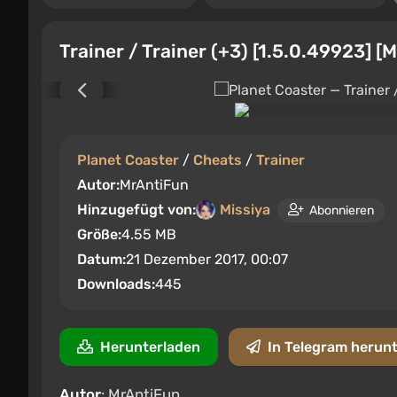
Trainer / Trainer (+3) [1.5.0.49923] [
Planet Coaster
/
Cheats
/
Trainer
Autor:
MrAntiFun
Hinzugefügt von:
Missiya
Abonnieren
Größe:
4.55 MB
Datum:
21 Dezember 2017, 00:07
Downloads:
445
Herunterladen
In Telegram herun
Autor
: MrAntiFun