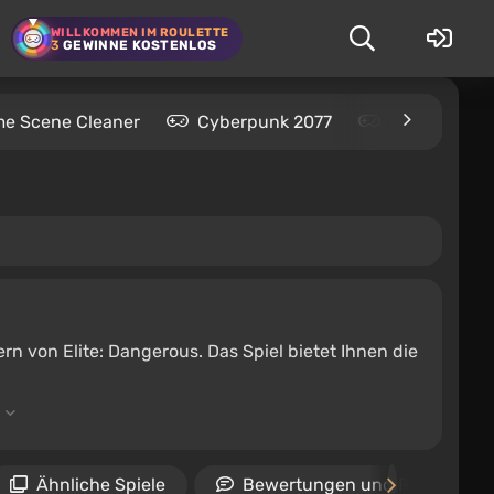
WILLKOMMEN IM ROULETTE
3
GEWINNE KOSTENLOS
me Scene Cleaner
Cyberpunk 2077
Kingdom Com
n von Elite: Dangerous. Das Spiel bietet Ihnen die
Ähnliche Spiele
Bewertungen und Rezension