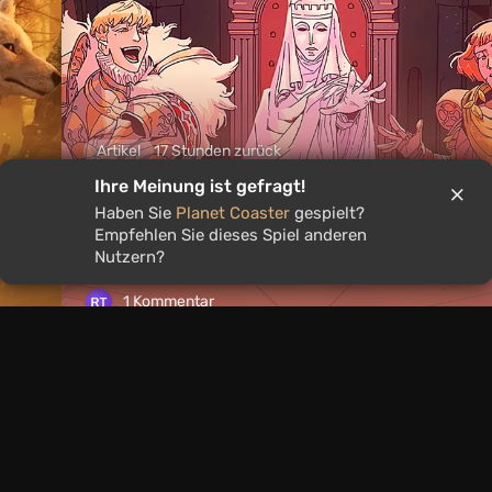
Artikel
17 Stunden zurück
Ihre Meinung ist gefragt!
ie
Was man an diesem Wochenende vom
Haben Sie
Planet Coaster
gespielt?
on
bis 9. August spielen sollte: DIE TOP 
Empfehlen Sie dieses Spiel anderen
der VGTimes-Redakteur*innen-Aus
Nutzern?
1 Kommentar