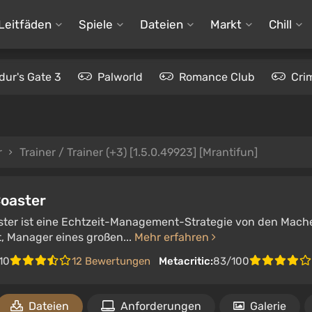
Leitfäden
Spiele
Dateien
Markt
Chill
dur's Gate 3
Palworld
Romance Club
Cri
r
Trainer / Trainer (+3) [1.5.0.49923] [Mrantifun]
Coaster
ster ist eine Echtzeit-Management-Strategie von den Macher
t, Manager eines großen...
Mehr erfahren
10
12 Bewertungen
Metacritic:
83/100
Dateien
Anforderungen
Galerie