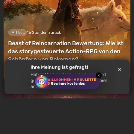
Artikel
16 Stunden zurück
Beast of Reincarnation Bewertung: Wie ist
das storygesteuerte Action-RPG von den
Schöpfern von Pokemon?
Ihre Meinung ist gefragt!
Einen Kommentar hinterlassen
Haben Sie
Resident Evil 7 Biohazard
×
WILLKOMMEN IM ROULETTE
gespielt? Empfehlen Sie dieses Spiel
3
Gewinne kostenlos
anderen Nutzern?