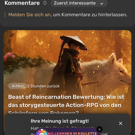
Kommentare
0
Melden Sie sich an
, um Kommentare zu hinterlassen.
Artikel
2 Stunden zurück
Beast of Reincarnation Bewertung: Wie ist
das storygesteuerte Action-RPG von den
Schöpfern von Pokemon?
Ihre Meinung ist gefragt!
Einen Kommentar hinterlassen
Haben Sie
Risen 3: Titan Lords
×
WILLKOMMEN IM ROULETTE
gespielt? Empfehlen Sie dieses Spiel