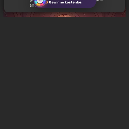
3
Gewinne kostenlos
anderen Nutzern?
Artikel
3 Stunden zurück
Was man an diesem Wochenende vom 8.
bis 9. August spielen sollte: DIE TOP 9 der
VGTimes-Redakteur*innen-Auswahl
1 Kommentar