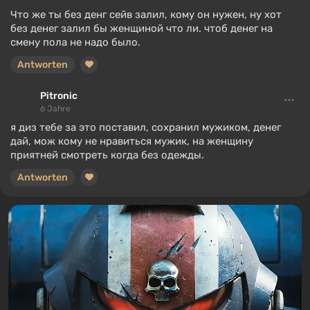
Что же ты без денг сейв залил, кому он нужен, ну хот
без денег залил бы женщиной что ли. чтоб денег на
смену пола не надо было.
Antworten
Pitronic
6 Jahre
я диз тебе за это поставил, сохранил мужиком, денег
дай, мож кому не нравиться мужик, на женщину
приятней смотреть когда без одежды.
Antworten