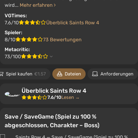
wird...
Mehr erfahren
VGTimes:
7.6/10
Überblick Saints Row 4
Spieler:
8/10
73 Bewertungen
Metacritic:
73/100
Spiel kaufen
€1.57
Dateien
Anforderungen
Überblick Saints Row 4
7.6/10
Lesen →
Save / SaveGame (Spiel zu 100 %
abgeschlossen, Charakter – Boss)