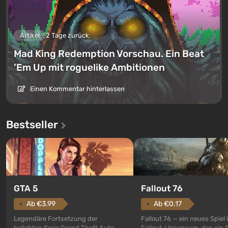
Artikel
2 Tage zurück
Mad King Redemption Vorschau. Ein Beat
’Em Up mit roguelike Ambitionen
Einen Kommentar hinterlassen
Bestseller
GTA 5
Fallout 76
Ab €3.99
Ab €0.17
Legendäre Fortsetzung der
Fallout 76 — ein neues Spiel
beliebten Serie Grand Theft Auto.
Fallout-Universum, das ein 