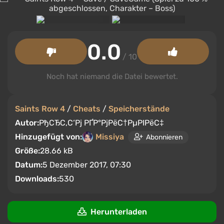
0.0
/ 10
Noch hat niemand die Datei bewertet.
Saints Row 4
/
Cheats
/
Speicherstände
Autor:
РђСЂС‚С‘Рј РҐР°РјРёС†РµРІРёС‡
Hinzugefügt von:
Missiya
Abonnieren
Größe:
28.66 kB
Datum:
5 Dezember 2017, 07:30
Downloads:
530
Herunterladen