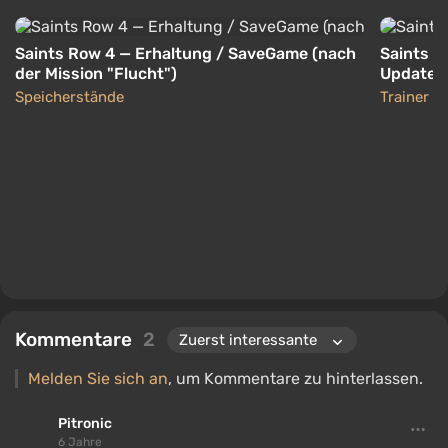
Saints Row 4 — Erhaltung / SaveGame (nach
Saints Ro
der Mission "Flucht")
Update 1
Speicherstände
Trainer
Kommentare
2
Melden Sie sich an
, um Kommentare zu hinterlassen.
Pitronic
6 Jahre