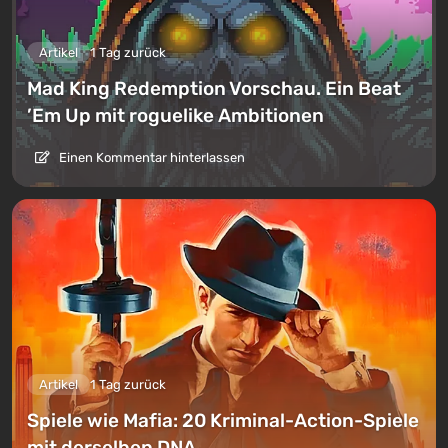
Artikel
1 Tag zurück
Mad King Redemption Vorschau. Ein Beat
’Em Up mit roguelike Ambitionen
Einen Kommentar hinterlassen
Artikel
1 Tag zurück
Spiele wie Mafia: 20 Kriminal-Action-Spiele
mit derselben DNA