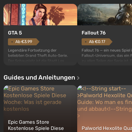
GTA 5
Fallout 76
Ab €3.99
Ab €0.17
Legendäre Fortsetzung der
Fallout 76 — ein neues Spiel
beliebten Grand Theft Auto-Serie.
Fallout-Universum, das ein 
Der Schauplatz ist die Stadt Los
zu allen Teilen der Serie ist. 
Santos, die bereits in Grand Theft
Ereignisse beginnen im Vaul
Auto: San Andreas beliebt war. Zum
dem ersten unter den gebau
Guides und Anleitungen
ersten Mal erzählt das Spiel die
sollte laut den Plänen der Va
Geschichte von gleich drei
Spezialisten das erste sein, 
Charakteren: Michael, Trevor und
nach dem Abwurf von Ato
Franklin, zwischen denen Sie
auf Amerika geöffnet wird. De
jederzeit...
Epic Games Store
Kostenlose Spiele Diese
Palworld Hexolite Qua