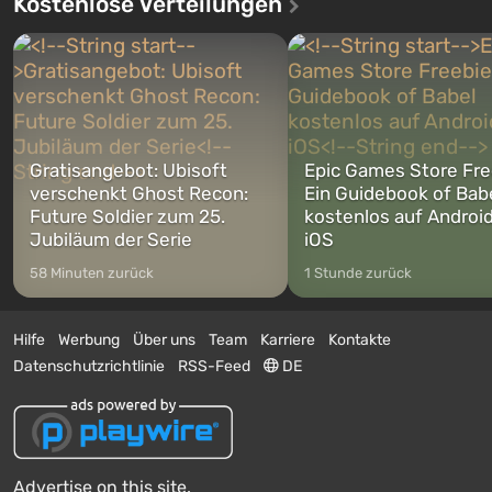
Kostenlose Verteilungen
Gratisangebot: Ubisoft
Epic Games Store Fre
verschenkt Ghost Recon:
Ein Guidebook of Bab
Future Soldier zum 25.
kostenlos auf Androi
Jubiläum der Serie
iOS
58 Minuten zurück
1 Stunde zurück
Hilfe
Werbung
Über uns
Team
Karriere
Kontakte
Datenschutzrichtlinie
RSS-Feed
DE
Advertise on this site.