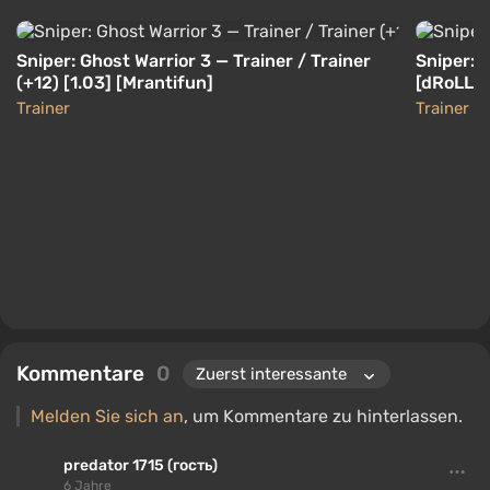
Sniper: Ghost Warrior 3 — Trainer / Trainer
Sniper: G
(+12) [1.03] [Mrantifun]
[dRoLLe]
Trainer
Trainer
Kommentare
0
Melden Sie sich an
, um Kommentare zu hinterlassen.
predator 1715 (гость)
6 Jahre