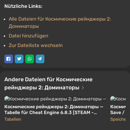
Nützliche Links:
Alle Dateien für Космические рейнджеры 2:
Доминаторы
Datei hinzufügen
Zur Dateiliste wechseln
Andere Dateien für Космические
рейнджеры 2: Доминаторы
Космические рейнджеры 2: Доминаторы —
Космиче
Tabelle für Cheat Engine 6.8.3 [STEAM -
Save / S
v2.1.2288] [maslevich]
beste A
Tabellen
Speicher