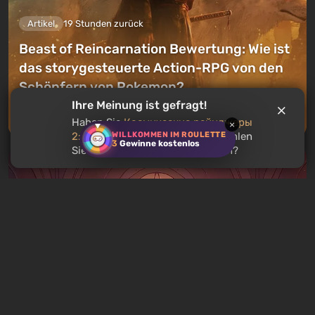
Artikel
19 Stunden zurück
Beast of Reincarnation Bewertung: Wie ist
das storygesteuerte Action-RPG von den
Schöpfern von Pokemon?
Ihre Meinung ist gefragt!
Einen Kommentar hinterlassen
Haben Sie
Космические рейнджеры
×
WILLKOMMEN IM ROULETTE
2: Доминаторы
gespielt? Empfehlen
3
Gewinne kostenlos
Sie dieses Spiel anderen Nutzern?
Artikel
20 Stunden zurück
Was man an diesem Wochenende vom 8.