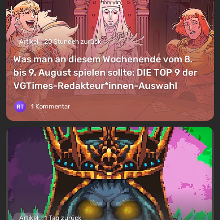
Artikel
20 Stunden zurück
Was man an diesem Wochenende vom 8.
bis 9. August spielen sollte: DIE TOP 9 der
VGTimes-Redakteur*innen-Auswahl
1 Kommentar
Artikel
1 Tag zurück