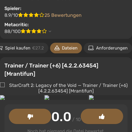
Spieler:
8.9/10
25 Bewertungen
Metacritic:
88/100
Spiel kaufen
€27.2
Dateien
Anforderungen
Trainer / Trainer (+6) [4.2.2.63454]
[Mrantifun]
0.0
/ 10
Noch hat niemand die Datei bewertet.