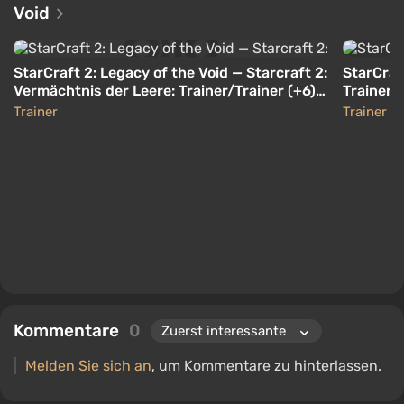
Void
StarCraft 2: Legacy of the Void — Starcraft 2:
StarCraf
Vermächtnis der Leere: Trainer/Trainer (+6)
Trainer (
[3.17.1.57218: x64] {MrAntiFun}
Trainer
Trainer
Kommentare
0
Melden Sie sich an
, um Kommentare zu hinterlassen.