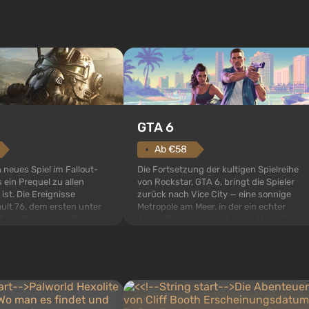
GTA 6
Ab €58
Die Fortsetzung der kultigen Spielreihe
n neues Spiel im Fallout-
von Rockstar, GTA 6, bringt die Spieler
 ein Prequel zu allen
zurück nach Vice City — eine sonnige
 ist. Die Ereignisse
Metropole am Meer, in der ein echter
ult 76, dem ersten unter
Actionfilm im Stil der besten Mafia-Filme
s sollte laut den Plänen
spielt. Im Mittelpunkt stehen Lucia und
pezialisten das erste sein,
Jason — ein Verbrecherpaar, das in
 Abwurf von Atombomben
ernsthafte Schwierigkeiten g...
ffnet wird. De...