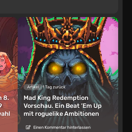
Artikel
1 Tag zurück
 8.
Mad King Redemption
9
Vorschau. Ein Beat ’Em Up
wahl
mit roguelike Ambitionen
Einen Kommentar hinterlassen