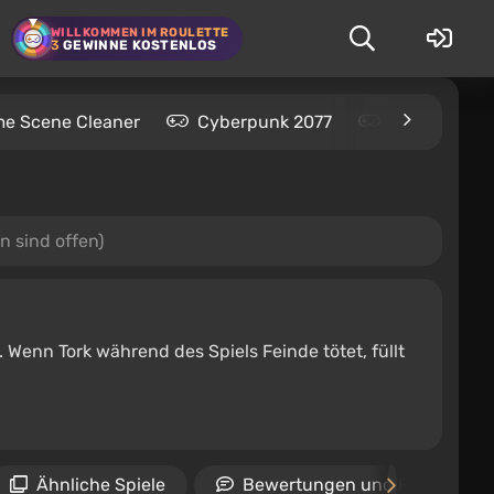
WILLKOMMEN IM ROULETTE
3
GEWINNE KOSTENLOS
me Scene Cleaner
Cyberpunk 2077
Kingdom Com
n sind offen)
 Wenn Tork während des Spiels Feinde tötet, füllt
Ähnliche Spiele
Bewertungen und Rezension