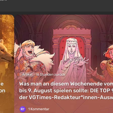
Artikel
18 Stunden zurück
ie
Was man an diesem Wochenende vom
on
bis 9. August spielen sollte: DIE TOP 
der VGTimes-Redakteur*innen-Aus
1 Kommentar