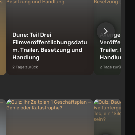
Dune: Teil Drei
Avengers: D
Filmveröffentlichungsdatu
Veröffentli
m, Trailer, Besetzung und
Trailer, Bes
Handlung
Handlung
2 Tage zurück
2 Tage zurück