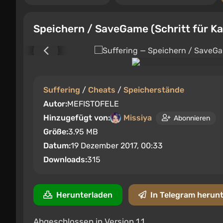
Speichern / SaveGame (Schritt für Kap
Suffering
/
Cheats
/
Speicherstände
Autor:
MEFISTOFELE
Hinzugefügt von:
Missiya
Abonnieren
Größe:
3.95 MB
Datum:
19 Dezember 2017, 00:33
Downloads:
315
Herunterladen
In Telegram herun
Abgeschlossen in Version 1.1