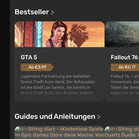
Bestseller
GTA 5
Fallout 76
Ab €3.99
Ab €0.17
Legendäre Fortsetzung der beliebten
Fallout 76 — ei
Grand Theft Auto-Serie. Der Schauplatz
Universum, das
ist die Stadt Los Santos, die bereits in
Teilen der Serie
Grand Theft Auto: San Andreas beliebt
beginnen im Va
war. Zum ersten Mal erzählt das Spiel die
den gebauten. E
Geschichte von gleich drei Charakteren:
der Vault-Tec-S
Michael, Trevor und Franklin, zwischen
das nach dem
Guides und Anleitungen
denen Sie jederzeit...
auf Amerika geö