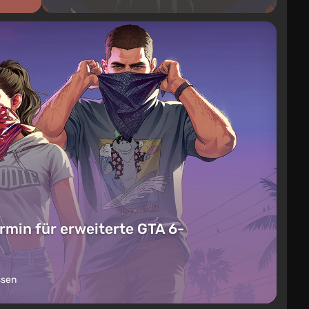
rmin für erweiterte GTA 6-
ssen