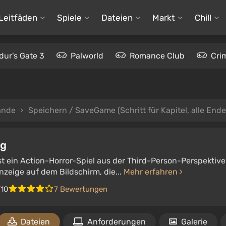
Leitfäden
Spiele
Dateien
Markt
Chill
dur's Gate 3
Palworld
Romance Club
Cri
ände
Speichern / SaveGame (Schritt für Kapitel, alle Ende
ng
st ein Action-Horror-Spiel aus der Third-Person-Perspektive.
nzeige auf dem Bildschirm, die...
Mehr erfahren
/10
7 Bewertungen
Dateien
Anforderungen
Galerie