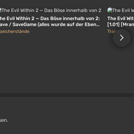
he Evil Within 2 — Das Böse innerhalb von 2:
The Evil Wit
ave / SaveGame (alles wurde auf der Ebene
[1.01] [Mra
er Komplexität "Albtraum" getan)
peicherstände
Trainer
sen.