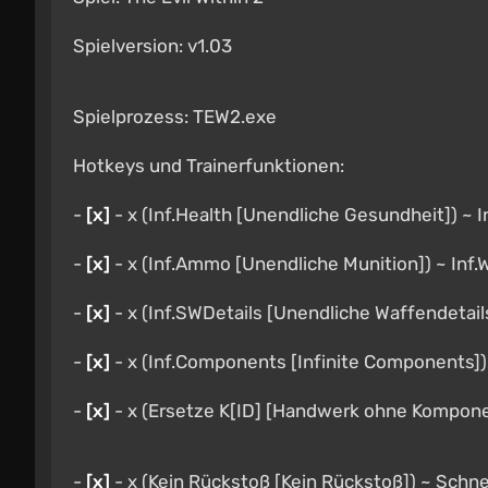
Spielversion: v1.03
Spielprozess: TEW2.exe
Hotkeys und Trainerfunktionen:
-
[x]
- x (Inf.Health [Unendliche Gesundheit]) ~ 
-
[x]
- x (Inf.Ammo [Unendliche Munition]) ~ Inf.
-
[x]
- x (Inf.SWDetails [Unendliche Waffendetail
-
[х]
- x (Inf.Components [Infinite Components])
-
[x]
- x (Ersetze K[ID] [Handwerk ohne Kompone
-
[x]
- x (Kein Rückstoß [Kein Rückstoß]) ~ Schne