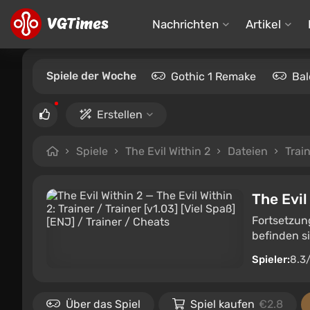
Nachrichten
Artikel
Spiele der Woche
Gothic 1 Remake
Bal
Erstellen
Spiele
The Evil Within 2
Dateien
Trai
The Evil
Fortsetzun
befinden si
Spieler:
8.3
Über das Spiel
Spiel kaufen
€2.8