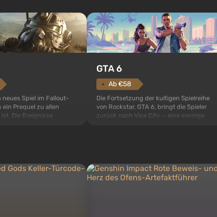
GTA 6
Ab €58
Die Fortsetzung der kultigen Spielreihe
n neues Spiel im Fallout-
von Rockstar, GTA 6, bringt die Spieler
 ein Prequel zu allen
zurück nach Vice City — eine sonnige
 ist. Die Ereignisse
Metropole am Meer, in der sich ein echter
ult 76, dem ersten unter
Actionfilm im Stil der besten Mafia-Filme
s sollte laut den Plänen
abspielt. Im Mittelpunkt stehen Lucia und
pezialisten das erste sein,
Jason — ein Verbrecherpaar, das in
 Abwurf von Atombomben
ernsthafte Schwierigk...
ffnet wird. De...