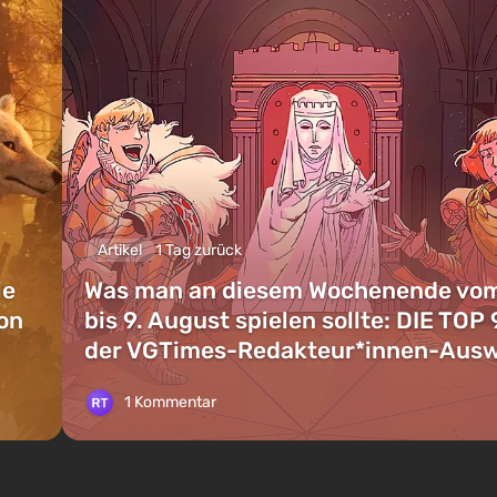
Artikel
1 Tag zurück
ie
Was man an diesem Wochenende vom
on
bis 9. August spielen sollte: DIE TOP 
der VGTimes-Redakteur*innen-Aus
1 Kommentar