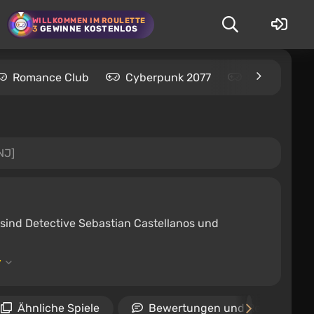
WILLKOMMEN IM ROULETTE
3
GEWINNE KOSTENLOS
Romance Club
Cyberpunk 2077
Kingdom Com
NJ]
 sind Detective Sebastian Castellanos und
Ähnliche Spiele
Bewertungen und Rezensione