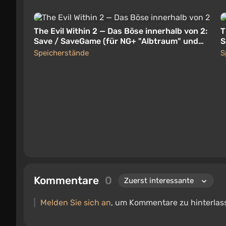
The Evil Within 2 — Das Böse innerhalb von 2:
T
Save / SaveGame (für NG+ "Albtraum" und
S
unten)
d
Speicherstände
S
Kommentare
0
Melden Sie sich an
, um Kommentare zu hinterlas