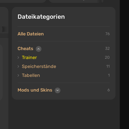
Dateikategorien
Alle Dateien
76
Cheats
32
Trainer
20
Speicherstände
11
Tabellen
1
Mods und Skins
6