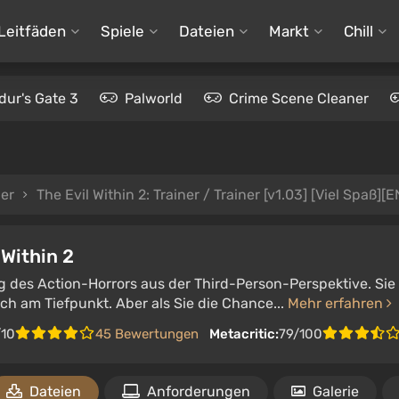
Leitfäden
Spiele
Dateien
Markt
Chill
dur's Gate 3
Palworld
Crime Scene Cleaner
ner
The Evil Within 2: Trainer / Trainer [v1.03] [Viel Spaß][E
 Within 2
g des Action-Horrors aus der Third-Person-Perspektive. Sie
ch am Tiefpunkt. Aber als Sie die Chance...
Mehr erfahren
/10
45 Bewertungen
Metacritic:
79/100
Dateien
Anforderungen
Galerie