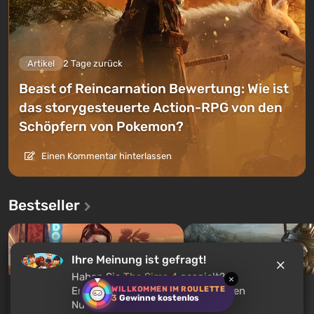
Artikel
2 Tage zurück
Beast of Reincarnation Bewertung: Wie ist
das storygesteuerte Action-RPG von den
Schöpfern von Pokemon?
Einen Kommentar hinterlassen
Bestseller
Ihre Meinung ist gefragt!
Haben Sie
The Sims 4
gespielt?
×
WILLKOMMEN IM ROULETTE
Empfehlen Sie dieses Spiel anderen
GTA 5
Fallout 76
3
Gewinne kostenlos
Nutzern?
Ab €3.99
Ab €0.17