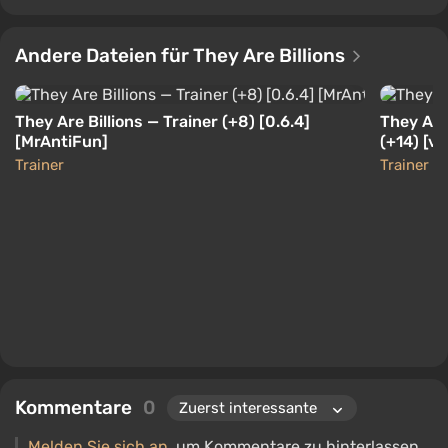
Andere Dateien für They Are Billions
They Are Billions — Trainer (+8) [0.6.4]
They Are 
[MrAntiFun]
(+14) [v0
Trainer
Trainer
Kommentare
0
Melden Sie sich an
, um Kommentare zu hinterlassen.