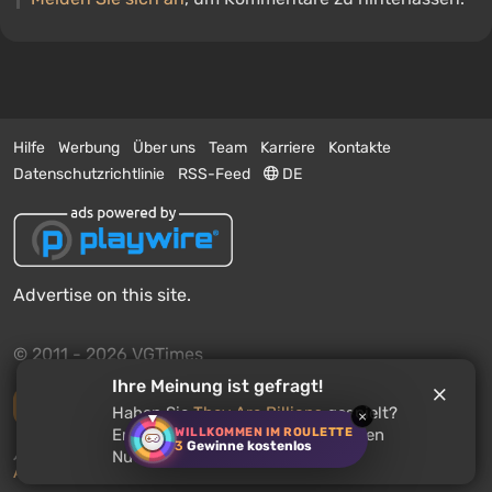
Der Beitrag ist gemäß Ihren Tag-Einstellungen
verborgen.
Einzelheiten
Nachrichten
2 Stunden zurück
Rockstar kündigt Termin für erweiterte GTA 6-
Präsentation an
Einen Kommentar hinterlassen
Der Beitrag ist gemäß Ihren Tag-Einstellungen
verborgen.
Einzelheiten
Nachrichten
4 Stunden zurück
Spider-Man: Ein ganz neuer Tag wird in nur einer
Woche zum erfolgreichsten Kinohit 2026
Einen Kommentar hinterlassen
Der Beitrag ist gemäß Ihren Tag-Einstellungen
verborgen.
Einzelheiten
Nachrichten
5 Stunden zurück
Roblox verliert 70 Milliarden Dollar, da das
Unternehmen einen Mangel an viralen Spielen
beklagt