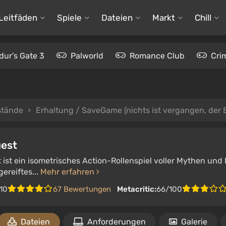
Leitfäden
Spiele
Dateien
Markt
Chill
dur's Gate 3
Palworld
Romance Club
Cri
stände
Erhaltung / SaveGame (nichts ist vergangen, der Begi
uest
t ist ein isometrisches Action-Rollenspiel voller Mythen un
gereiftes...
Mehr erfahren
/10
67 Bewertungen
Metacritic:
66/100
Dateien
Anforderungen
Galerie