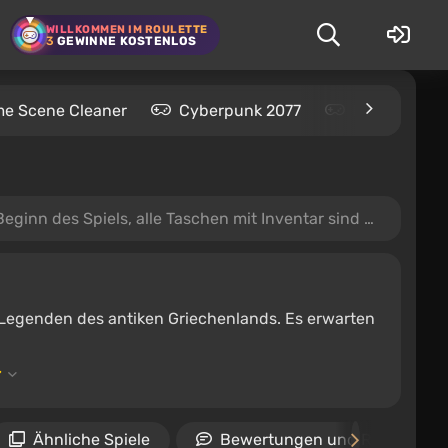
WILLKOMMEN IM ROULETTE
3
GEWINNE KOSTENLOS
me Scene Cleaner
Cyberpunk 2077
Kingdom Com
nn des Spiels, alle Taschen mit Inventar sind offen)
d Legenden des antiken Griechenlands. Es erwarten
Ähnliche Spiele
Bewertungen und Rezension