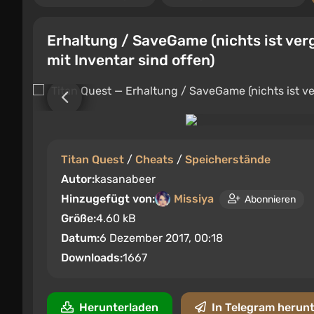
Erhaltung / SaveGame (nichts ist verg
mit Inventar sind offen)
Titan Quest
/
Cheats
/
Speicherstände
Autor:
kasanabeer
Hinzugefügt von:
Missiya
Abonnieren
Größe:
4.60 kB
Datum:
6 Dezember 2017, 00:18
Downloads:
1667
Herunterladen
In Telegram herun