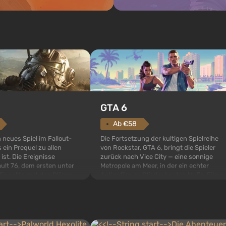
GTA 6
Ab €58
Die Fortsetzung der kultigen Spielreihe
n neues Spiel im Fallout-
von Rockstar, GTA 6, bringt die Spieler
 ein Prequel zu allen
zurück nach Vice City — eine sonnige
 ist. Die Ereignisse
Metropole am Meer, in der ein echter
ult 76, dem ersten unter
Actionfilm im Stil der besten Mafia-Filme
s sollte laut den Plänen
spielt. Im Mittelpunkt stehen Lucia und
pezialisten das erste sein,
Jason — ein Verbrecherpaar, das in
 Abwurf von Atombomben
ernsthafte Schwierigkeiten g...
ffnet wird. De...