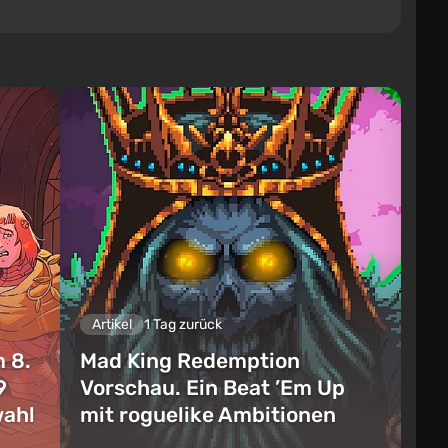
Artikel
1 Tag zurück
 8.
Mad King Redemption
9
Vorschau. Ein Beat ’Em Up
wahl
mit roguelike Ambitionen