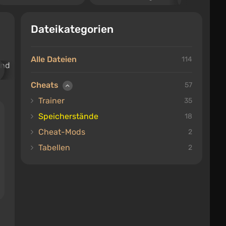
Dateikategorien
Alle Dateien
114
Cheats
57
Trainer
35
Speicherstände
18
Cheat-Mods
2
Tabellen
2