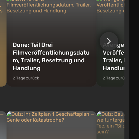
Dune: Teil Drei
Avengers: D
Filmveröffentlichungsdatu
Veröffentli
m, Trailer, Besetzung und
Trailer, Bes
Handlung
Handlung
2 Tage zurück
2 Tage zurück