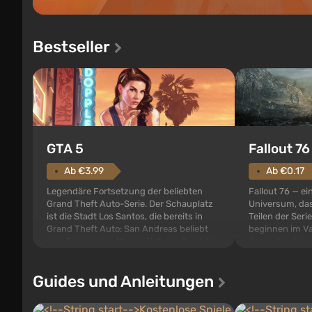
Bestseller
GTA 5
Fallout 76
Ab €3.99
Ab €0.17
Legendäre Fortsetzung der beliebten
Fallout 76 — ei
Grand Theft Auto-Serie. Der Schauplatz
Universum, das
ist die Stadt Los Santos, die bereits in
Teilen der Serie
Grand Theft Auto: San Andreas beliebt
beginnen im Va
war. Zum ersten Mal erzählt das Spiel die
den gebauten. E
Geschichte von gleich drei Charakteren:
der Vault-Tec-S
Michael, Trevor und Franklin, zwischen
das nach dem
Guides und Anleitungen
denen Sie jederzeit...
auf Amerika geö