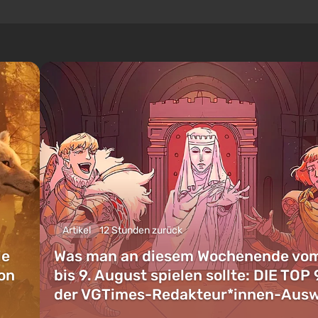
Artikel
12 Stunden zurück
ie
Was man an diesem Wochenende vom
on
bis 9. August spielen sollte: DIE TOP 
der VGTimes-Redakteur*innen-Aus