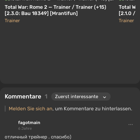
Total War: Rome 2 — Trainer / Trainer (+15)
Total Wa
[2.3.0: Bau 18349] [Mrantifun]
[2.1.0 / 
Trainer
Trainer
Kommentare
1
Melden Sie sich an
, um Kommentare zu hinterlassen.
fagotmain
6 Jahre
отличный трейнер . спасибо)