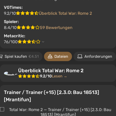
VGTimes:
9.2/10
Überblick Total War: Rome 2
Spieler:
8.4/10
59 Bewertungen
Metacritic:
76/100
Spiel kaufen
€4.51
Dateien
Anforderungen
Überblick Total War: Rome 2
9.2/10
Lesen →
Trainer / Trainer (+15) [2.3.0: Bau 18513]
[Mrantifun]