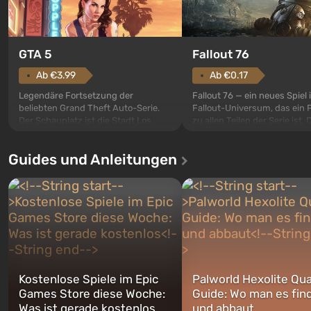
GTA 5
Fallout 76
Ab €3.99
Ab €0.17
Legendäre Fortsetzung der
Fallout 76 — ein neues Spiel
beliebten Grand Theft Auto-Serie.
Fallout-Universum, das ein 
Der Schauplatz ist die Stadt Los
zu allen Teilen der Serie ist. 
Santos, die bereits in Grand Theft
Ereignisse beginnen im Vaul
Auto: San Andreas beliebt war. Zum
dem ersten unter den gebau
Guides und Anleitungen
ersten Mal erzählt das Spiel die
sollte laut den Plänen der Va
Geschichte von gleich drei
Spezialisten das erste sein, 
Charakteren: Michael, Trevor und
nach dem Abwurf von Ato
Franklin, zwischen denen Sie
auf Amerika geöffnet wird. De
jederzeit...
Kostenlose Spiele im Epic
Palworld Hexolite Qua
Games Store diese Woche:
Guide: Wo man es fin
Was ist gerade kostenlos
und abbaut