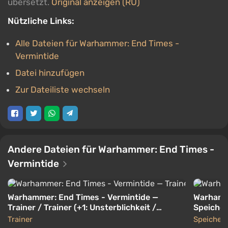
übersetzt.
Original anzeigen (RU)
Nützliche Links:
Alle Dateien für Warhammer: End Times -
Vermintide
Datei hinzufügen
Zur Dateiliste wechseln
Andere Dateien für Warhammer: End Times -
Vermintide
Warhammer: End Times - Vermintide —
Warhamme
Trainer / Trainer (+1: Unsterblichkeit /
Speicher
Unsterbliche) [1.2] [Lingon]
Trainer
Speicher