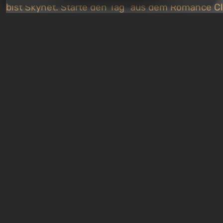
Quiz: Du bist Skynet. Starte
Quiz: Welcher Charakt
den Tag des Urteils und
dem Romance Club bi
besiege John Connor!
Finde deinen Traumpa
20 Stunden zurück
1 Woche zurück
Kostenlose Verteilungen
Freies Angebot: Das