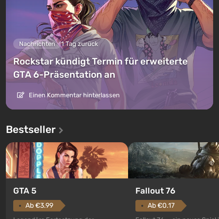
Nachrichten
1 Tag zurück
Rockstar kündigt Termin für erweiterte
GTA 6-Präsentation an
Einen Kommentar hinterlassen
Bestseller
GTA 5
Fallout 76
Ab €3.99
Ab €0.17