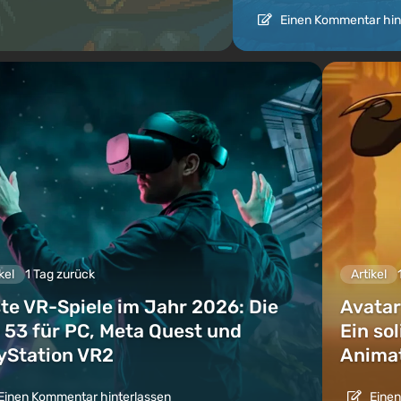
Einen Kommentar hin
kel
1 Tag zurück
Artikel
te VR-Spiele im Jahr 2026: Die
Avatar
 53 für PC, Meta Quest und
Ein so
yStation VR2
Animat
Einen Kommentar hinterlassen
Einen