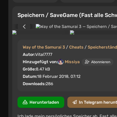
Speichern / SaveGame (Fast alle Sc
Way of the Samurai 3
/
Cheats
/
Speicherstän
Autor:
Vital7777
Hinzugefügt von:
Missiya
Abonnieren
Größe:
8.47 kB
Datum:
18 Februar 2018, 07:12
Downloads:
286
Herunterladen
In Telegram herun
Ich lade mein persönliches Speicher ab. Fast all