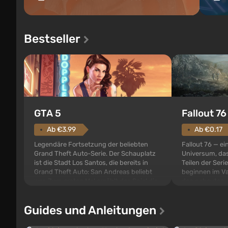
Bestseller
GTA 5
Fallout 76
Ab €3.99
Ab €0.17
Legendäre Fortsetzung der beliebten
Fallout 76 — ei
Grand Theft Auto-Serie. Der Schauplatz
Universum, das
ist die Stadt Los Santos, die bereits in
Teilen der Serie
Grand Theft Auto: San Andreas beliebt
beginnen im Va
war. Zum ersten Mal erzählt das Spiel die
den gebauten. E
Geschichte von gleich drei Charakteren:
der Vault-Tec-S
Michael, Trevor und Franklin, zwischen
das nach dem
Guides und Anleitungen
denen Sie jederzeit...
auf Amerika geö