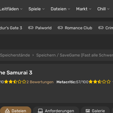
Leitfäden
Spiele
Dateien
Markt
Chill
dur's Gate 3
Palworld
Romance Club
Cri
Speicherstände
Speichern / SaveGame (Fast alle Schwe
the Samurai 3
/10
2 Bewertungen
Metacritic:
57/100
Dateien
Anforderungen
Galerie