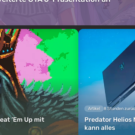
Artikel
8 Stunden zurü
eat ’Em Up mit
Predator Helios 
kann alles