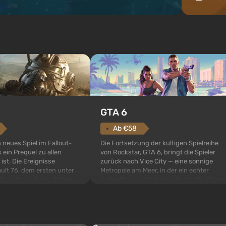
GTA 6
Ab €58
Die Fortsetzung der kultigen Spielreihe
n neues Spiel im Fallout-
von Rockstar, GTA 6, bringt die Spieler
 ein Prequel zu allen
zurück nach Vice City — eine sonnige
 ist. Die Ereignisse
Metropole am Meer, in der ein echter
ult 76, dem ersten unter
Actionfilm im Stil der besten Mafia-Filme
s sollte laut den Plänen
spielt. Im Mittelpunkt stehen Lucia und
pezialisten das erste sein,
Jason — ein Verbrecherpaar, das in
 Abwurf von Atombomben
ernsthafte Schwierigkeiten g...
ffnet wird. De...