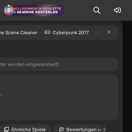
WILLKOMMEN IM ROULETTE
3
GEWINNE KOSTENLOS
me Scene Cleaner
Cyberpunk 2077
Kingdom Com
rter wurden eingesammelt)
Ähnliche Spiele
Bewertungen und Rezension