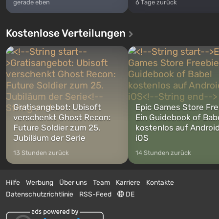
gerade eben
6 Tage zurück
Kostenlose Verteilungen
Gratisangebot: Ubisoft
Epic Games Store Fre
verschenkt Ghost Recon:
Ein Guidebook of Bab
Future Soldier zum 25.
kostenlos auf Androi
Jubiläum der Serie
iOS
13 Stunden zurück
14 Stunden zurück
Hilfe
Werbung
Über uns
Team
Karriere
Kontakte
Datenschutzrichtlinie
RSS-Feed
DE