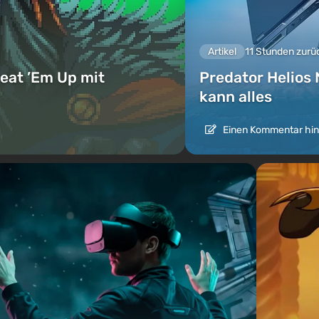
Artikel
11 Stunden zurü
eat ’Em Up mit
Predator Helios 
kann alles
Einen Kommentar hin