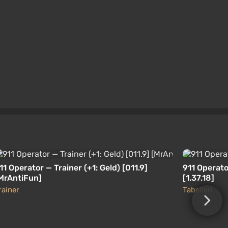
11 Operator — Trainer (+1: Geld) [011.9]
911 Operato
MrAntiFun]
[1.37.18]
rainer
Tabellen