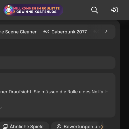
WILLKOMMEN IM ROULETTE
3
GEWINNE KOSTENLOS
me Scene Cleaner
Cyberpunk 2077
Kingdom Com
ner Draufsicht. Sie müssen die Rolle eines Notfall-
Ähnliche Spiele
Bewertungen und Rezension