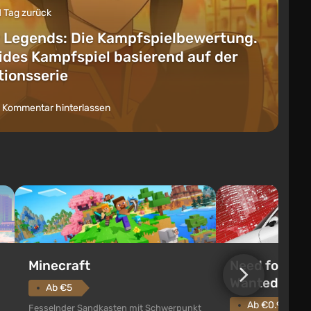
1 Tag zurück
 Legends: Die Kampfspielbewertung.
lides Kampfspiel basierend auf der
ionsserie
 Kommentar hinterlassen
Need for Spe
Minecraft
Wanted (201
Ab €5
Ab €0.96
Fesselnder Sandkasten mit Schwerpunkt