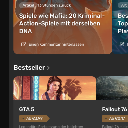
Artikel
13 Stunden zurück
Arti
Spiele wie Mafia: 20 Kriminal-
Bes
Action-Spiele mit derselben
Top
DNA
Pla
Einen Kommentar hinterlassen
Bestseller
GTA 5
Fallout 76
Ab €3.99
Ab €0.17
Legendäre Fortsetzung der beliebten
Fallout 76 — ei