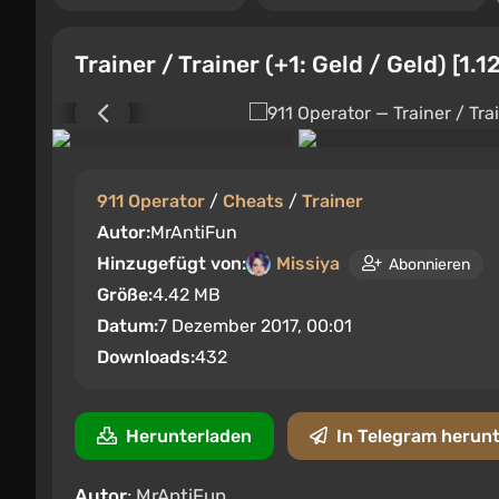
Trainer / Trainer (+1: Geld / Geld) [1.
911 Operator
/
Cheats
/
Trainer
Autor:
MrAntiFun
Hinzugefügt von:
Missiya
Abonnieren
Größe:
4.42 MB
Datum:
7 Dezember 2017, 00:01
Downloads:
432
Herunterladen
In Telegram herun
Autor
: MrAntiFun