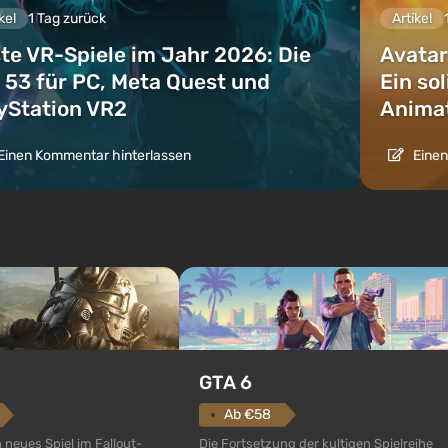
kel
1 Tag zurück
Artikel
te VR-Spiele im Jahr 2026: Die
Avatar
 53 für PC, Meta Quest und
Ein so
yStation VR2
Animat
Einen Kommentar hinterlassen
Einen
GTA 6
Ab €58
Die Fortsetzung der kultigen Spielreihe
n neues Spiel im Fallout-