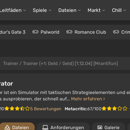
Leitfäden
Spiele
Dateien
Markt
Chill
dur's Gate 3
Palworld
Romance Club
Cri
Trainer / Trainer (+1: Geld / Geld) [1.12.04] [Mrantifun]
rator
r ist ein Simulator mit taktischen Strategieelementen und ei
 ausprobieren, der schnell auf...
Mehr erfahren
/10
5 Bewertungen
Metacritic:
67/100
Dateien
Anforderungen
Galerie