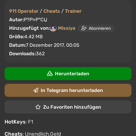
911 Operator
/
Cheats
/
Trainer
Autor:
Р?Р»Р°СЏ
Hinzugefügt von:
Missiya
Abonnieren
Größe:
4.42 MB
Datum:
7 Dezember 2017, 00:05
Downloads:
362
Herunterladen
In Telegram herunterladen
Zu Favoriten hinzufügen
HotKeys
: F1
Cheats
: Unendlich.Geld