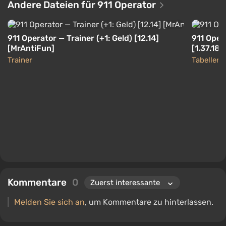
Andere Dateien für 911 Operator
911 Operator — Trainer (+1: Geld) [12.14]
911 Oper
[MrAntiFun]
[1.37.18]
Trainer
Tabellen
Kommentare
0
Melden Sie sich an
, um Kommentare zu hinterlassen.