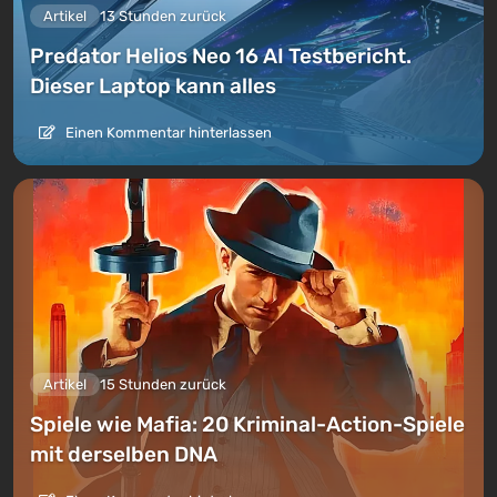
Artikel
13 Stunden zurück
Predator Helios Neo 16 AI Testbericht.
Dieser Laptop kann alles
Einen Kommentar hinterlassen
Artikel
15 Stunden zurück
Spiele wie Mafia: 20 Kriminal-Action-Spiele
mit derselben DNA