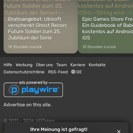
Gratisangebot: Ubisoft
Epic Games Store Fre
verschenkt Ghost Recon:
Ein Guidebook of Bab
Future Soldier zum 25.
kostenlos auf Androi
Jubiläum der Serie
iOS
12 Stunden zurück
12 Stunden zurück
Hilfe
Werbung
Über uns
Team
Karriere
Kontakte
Datenschutzrichtlinie
RSS-Feed
DE
Advertise on this site.
© 2011 - 2026 VGTimes
Ihre Meinung ist gefragt!