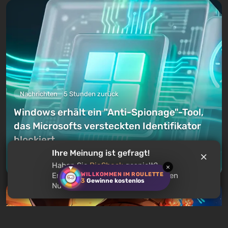
Nachrichten
5 Stunden zurück
Windows erhält ein "Anti-Spionage"-Tool,
das Microsofts versteckten Identifikator
blockiert
Ihre Meinung ist gefragt!
Einen Kommentar hinterlassen
Haben Sie
BioShock
gespielt?
×
WILLKOMMEN IM ROULETTE
Empfehlen Sie dieses Spiel anderen
3
Gewinne kostenlos
Nutzern?