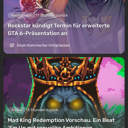
Nachrichten
17 Stunden zurück
Rockstar kündigt Termin für erweiterte
GTA 6-Präsentation an
Einen Kommentar hinterlassen
Artikel
13 Stunden zurück
Mad King Redemption Vorschau. Ein Beat
’Em Up mit roguelike Ambitionen