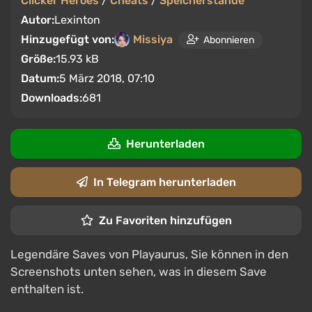
Clicker Heroes
/
Cheats
/
Speicherstände
Autor:
Lexinton
Hinzugefügt von:
Missiya
Abonnieren
Größe:
15.93 kB
Datum:
5 März 2018, 07:10
Downloads:
681
Herunterladen
In Telegram herunterladen
Zu Favoriten hinzufügen
Legendäre Saves von Playaurus, Sie können in den
Screenshots unten sehen, was in diesem Save
enthalten ist.