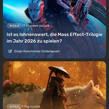
Artikel
17 Stunden zurück
Ist es lohnenswert, die Mass Effect-Trilogie
im Jahr 2026 zu spielen?
Einen Kommentar hinterlassen
Artikel
1 Tag zurück