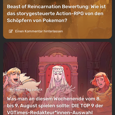
Beast of Reincarnation Bewertung: Wie ist
das storygesteuerte Action-RPG von den
Schöpfern von Pokemon?
Einen Kommentar hinterlassen
Artikel
1 Tag zurück
Was man an diesem Wochenende vom 8.
bis 9. August spielen sollte: DIE TOP 9 der
VGTimes-Redakteur*innen-Auswahl