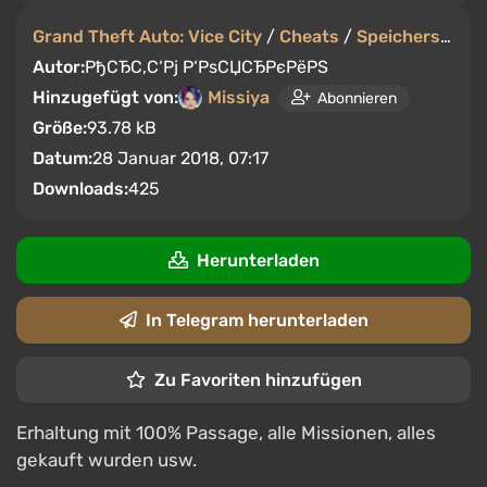
Grand Theft Auto: Vice City
/
Cheats
/
Speicherstände
Autor:
РђСЂС‚С‘Рј Р‘РѕСЏСЂРєРёРЅ
Hinzugefügt von:
Missiya
Abonnieren
Größe:
93.78 kB
Datum:
28 Januar 2018, 07:17
Downloads:
425
Herunterladen
In Telegram herunterladen
Zu Favoriten hinzufügen
Erhaltung mit 100% Passage, alle Missionen, alles
gekauft wurden usw.