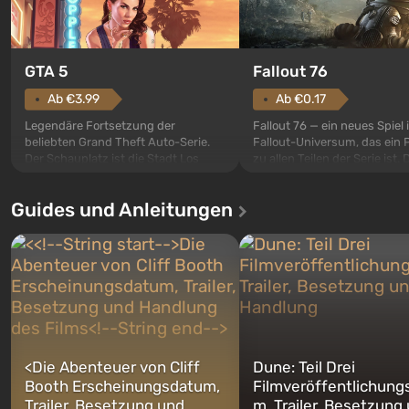
GTA 5
Fallout 76
Ab €3.99
Ab €0.17
Legendäre Fortsetzung der
Fallout 76 — ein neues Spiel
beliebten Grand Theft Auto-Serie.
Fallout-Universum, das ein 
Der Schauplatz ist die Stadt Los
zu allen Teilen der Serie ist. 
Santos, die bereits in Grand Theft
Ereignisse beginnen im Vaul
Auto: San Andreas beliebt war. Zum
dem ersten unter den gebau
Guides und Anleitungen
ersten Mal erzählt das Spiel die
sollte laut den Plänen der Va
Geschichte von gleich drei
Spezialisten das erste sein, 
Charakteren: Michael, Trevor und
nach dem Abwurf von Ato
Franklin, zwischen denen Sie
auf Amerika geöffnet wird. De
jederzeit...
<
Die Abenteuer von Cliff
Dune: Teil Drei
Booth Erscheinungsdatum,
Filmveröffentlichung
Trailer, Besetzung und
m, Trailer, Besetzung