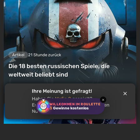
Artikel
21 Stunde zurück
Die 18 besten russischen Spiele, die
weltweit beliebt sind
Einen Kommentar hinterlassen
Ihre Meinung ist gefragt!
Haben Sie
Mafia 2
gespielt?
×
WILLKOMMEN IM ROULETTE
Empfehlen Sie dieses Spiel anderen
3
Gewinne kostenlos
Nutzern?